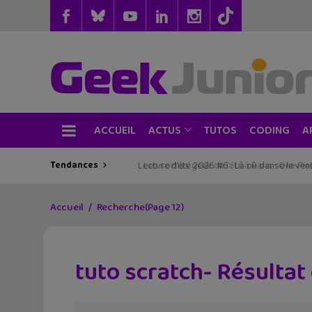
ACCUEIL
TUTOS
CODING
ACTUS
A
Tendances
Lecture d’été 2026 #6 : Là où danse le vent
Accueil
Recherche
(Page 12)
tuto scratch- Résultat