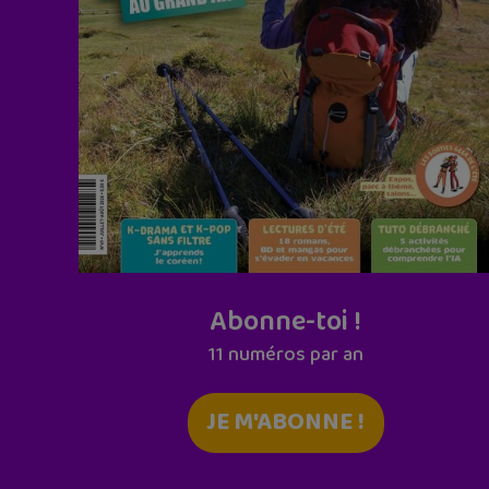
Abonne-toi !
11 numéros par an
JE M'ABONNE !