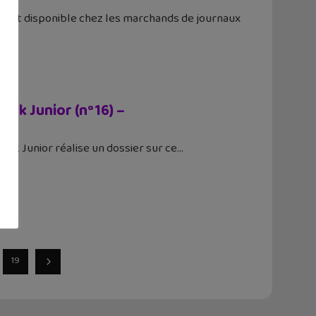
ement disponible chez les marchands de journaux
eek Junior (n°16) –
eek Junior réalise un dossier sur ce
19