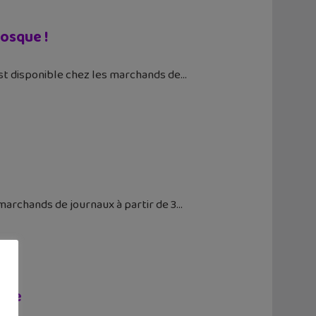
iosque !
est disponible chez les marchands de
marchands de journaux à partir de 3
sque
x