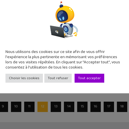
22 du mois d'avril, le magazine Geek Junior est désormais égal
 spécial Snapchat dans le numéro d’octobre de G
Nous utilisons des cookies sur ce site afin de vous offrir
21
l'expérience la plus pertinente en mémorisant vos préférences
st le réseau social préféré des collégiens ! Il était temps que G
lors de vos visites répétées. En cliquant sur "Accepter tout", vous
consentez à l'utilisation de tous les cookies.
Choisir les cookies
Tout refuser
Tout accepter
9
10
11
12
13
14
15
16
17
18