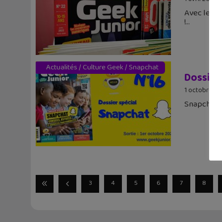
Avec le n°
!
Actualités
/
Culture Geek
/
Snapchat
Dossier
1 octobre 20
Snapchat e
3
4
5
6
7
8