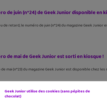
o de juin (n°24) de Geek Junior disponible en k
u de retard, le numéro de juin (n°24) du magazine Geek Junior 
o de mai de Geek Junior est sorti en kiosque !
de mai (n°23) du magazine Geek Junior est disponible chez les 
Geek Junior utilise des cookies (sans pépites de
chocolat)
zine Geek Junior maintenant disponible en kio