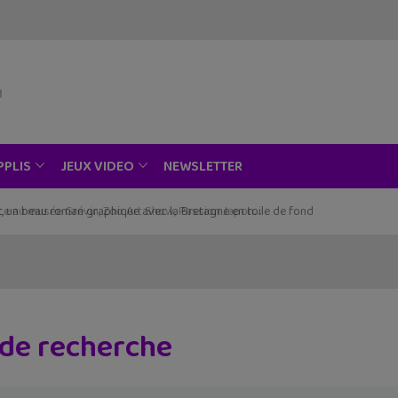
modal-check
NEWSLETTER
PPLIS
JEUX VIDEO
, un beau roman graphique avec la Bretagne en toile de fond
 de recherche