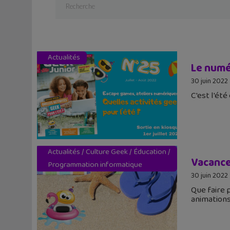
Actualités
Le numér
30 juin 2022
C'est l'ét
Actualités
/
Culture Geek
/
Éducation
/
Vacances
Programmation informatique
30 juin 2022
Que faire 
animation