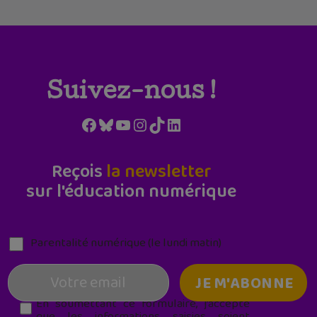
Suivez-nous !
Facebook
Bluesky
YouTube
Instagram
TikTok
LinkedIn
Reçois
la newsletter
sur l'éducation numérique
Parentalité numérique (le lundi matin)
En soumettant ce formulaire, j’accepte
que les informations saisies soient