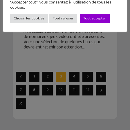
"Accepter tout", vous consentez à l'utilisation de tous les
5 jeux vidéo du Summer Game Fest
cookies.
2024 entre révélations et surprises
Choisir les cookies
Tout refuser
Tout accepter
11 juin 2024
À l'occasion du Summer Game Fest 2024,
de nombreux jeux vidéo ont été présentés.
Voici une sélection de quelques titres qui
devraient retenir ton attention.
1
2
3
4
5
6
7
8
9
10
11
12