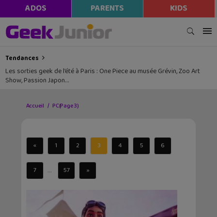
ADOS
PARENTS
KIDS
Tendances
Les sorties geek de l’été à Paris : One Piece au musée Grévin, Zoo Art
Show, Passion Japon…
Accueil
PC
(Page 3)
«
1
2
3
4
5
6
...
7
57
»