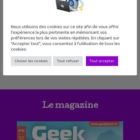
1
2
3
4
5
6
Nous utilisons des cookies sur ce site afin de vous offrir
l'expérience la plus pertinente en mémorisant vos
préférences lors de vos visites répétées. En cliquant sur
7
8
9
10
11
12
13
"Accepter tout", vous consentez à l'utilisation de tous les
cookies.
14
15
16
Choisir les cookies
Tout refuser
Tout accepter
Le magazine