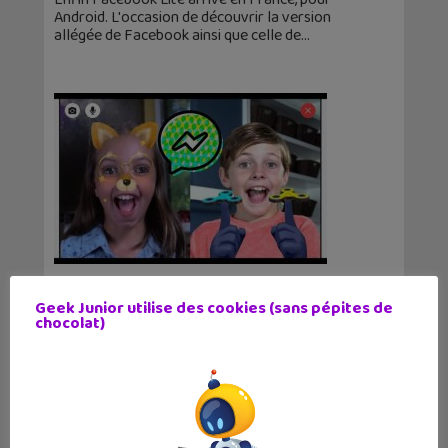
Android. L'occasion de découvrir la version
allégée de Facebook ainsi que celle de
Facebook lance Messenger Kids, l’appli de
messagerie pour les enfants
Geek Junior utilise des cookies (sans pépites de
chocolat)
4 décembre 2017
Ce n'est finalement pas surprenant. Facebook
annonce l'arrivée de Messenger Kids, une
application de messagerie instantanée pour les
moins de