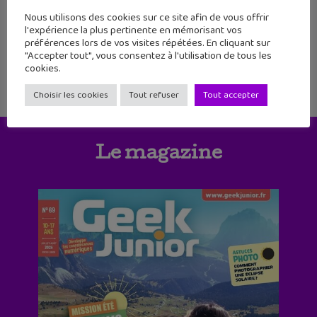
1
2
3
4
5
6
Nous utilisons des cookies sur ce site afin de vous offrir
l'expérience la plus pertinente en mémorisant vos
7
8
9
10
11
préférences lors de vos visites répétées. En cliquant sur
"Accepter tout", vous consentez à l'utilisation de tous les
cookies.
Choisir les cookies
Tout refuser
Tout accepter
Le magazine