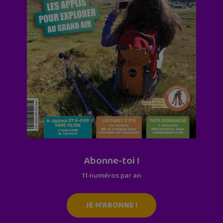
Abonne-toi !
11 numéros par an
JE M'ABONNE !