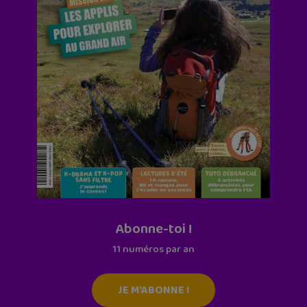
Abonne-toi !
11 numéros par an
JE M'ABONNE !