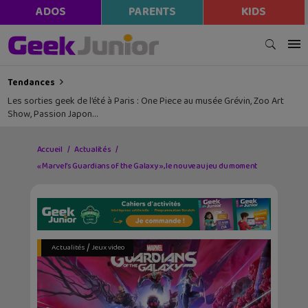
ADOS
PARENTS
KIDS
Tendances
Les sorties geek de l’été à Paris : One Piece au musée Grévin, Zoo Art
Show, Passion Japon…
Accueil
Actualités
« Marvel’s Guardians of the Galaxy », le nouveau jeu du moment
/
Actualités
Jeux video