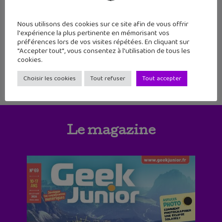
117
118
119
120
121
Nous utilisons des cookies sur ce site afin de vous offrir
122
123
124
125
126
127
128
l'expérience la plus pertinente en mémorisant vos
préférences lors de vos visites répétées. En cliquant sur
129
130
131
132
"Accepter tout", vous consentez à l'utilisation de tous les
cookies.
Choisir les cookies
Tout refuser
Tout accepter
Le magazine