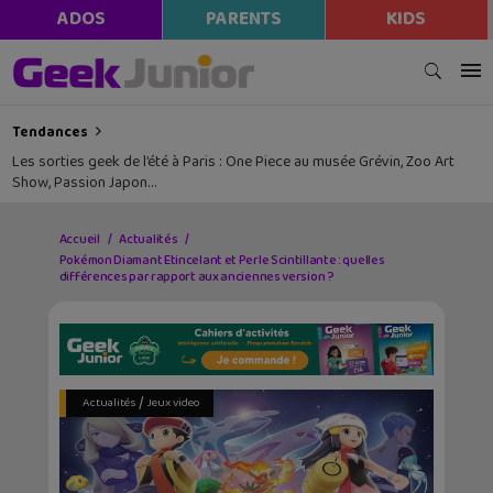
ADOS
PARENTS
KIDS
Tendances
Les sorties geek de l’été à Paris : One Piece au musée Grévin, Zoo Art
Show, Passion Japon…
Accueil
Actualités
Pokémon Diamant Etincelant et Perle Scintillante : quelles
différences par rapport aux anciennes version ?
/
Actualités
Jeux video