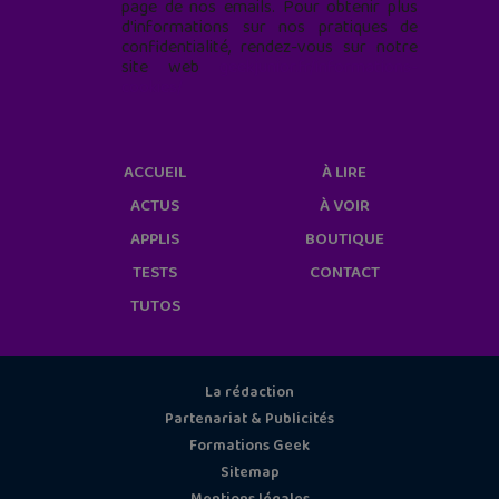
page de nos emails. Pour obtenir plus
d'informations sur nos pratiques de
confidentialité, rendez-vous sur notre
site web
geekjunior.fr/informations-
cookies/
ACCUEIL
À LIRE
ACTUS
À VOIR
APPLIS
BOUTIQUE
TESTS
CONTACT
TUTOS
La rédaction
Partenariat & Publicités
Formations Geek
Sitemap
Mentions légales