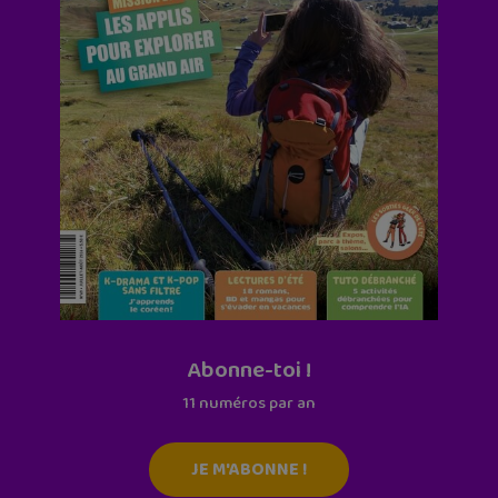
Abonne-toi !
11 numéros par an
JE M'ABONNE !