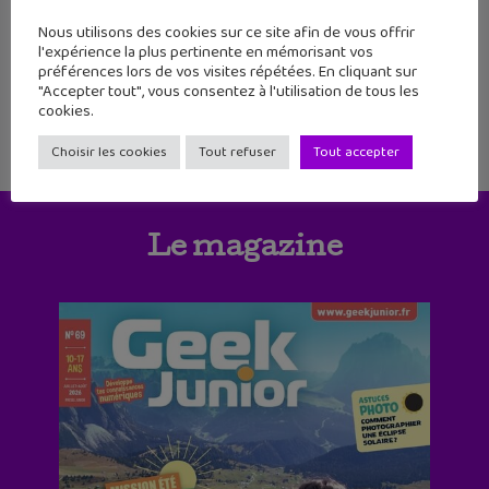
124
125
126
127
128
129
130
Nous utilisons des cookies sur ce site afin de vous offrir
l'expérience la plus pertinente en mémorisant vos
131
132
préférences lors de vos visites répétées. En cliquant sur
"Accepter tout", vous consentez à l'utilisation de tous les
cookies.
Choisir les cookies
Tout refuser
Tout accepter
Le magazine