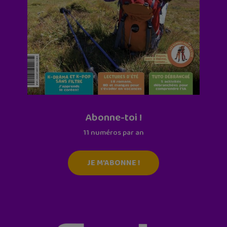
Abonne-toi !
11 numéros par an
JE M'ABONNE !