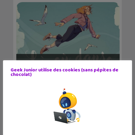
Lecture d’été 2026 #6 : Là où danse le
vent, un be...
Geek Junior utilise des cookies (sans pépites de
chocolat)