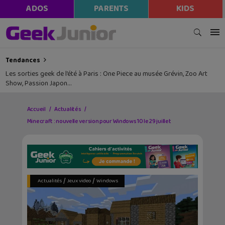
ADOS
PARENTS
KIDS
Tendances
Les sorties geek de l’été à Paris : One Piece au musée Grévin, Zoo Art
Show, Passion Japon…
Accueil
Actualités
Minecraft : nouvelle version pour Windows 10 le 29 juillet
/
/
Actualités
Jeux video
Windows