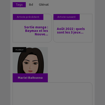
Tags
Bd
Glénat
Article précédent
Article suivant
Sortie manga :
Août 2022 : quels
Baymax et les
sont les 3 jeux...
Nouve...
Auteur
Mariel Balbuena
Vallejos