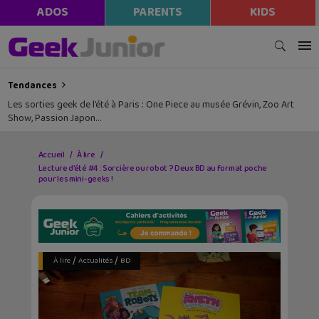
ADOS
PARENTS
KIDS
Tendances
Les sorties geek de l’été à Paris : One Piece au musée Grévin, Zoo Art
Show, Passion Japon…
Accueil
À lire
Lecture d’été #4 : Sorcière ou robot ? Deux BD au format poche
pour les mini-geeks !
/
/
À lire
Actualités
BD