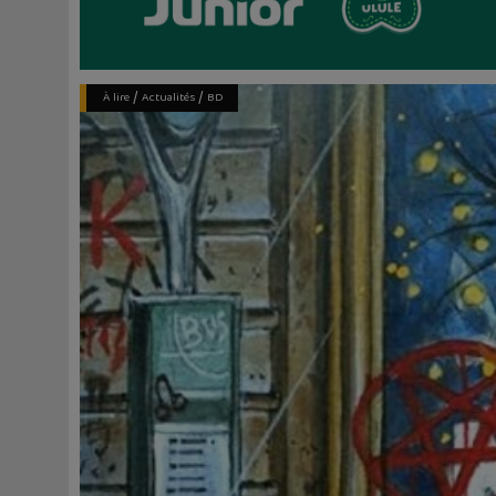
/
/
À lire
Actualités
BD