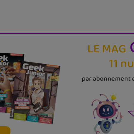
LE MAG
11 n
par abonnement e