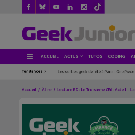
ACCUEIL
TUTOS
CODING
ACTUS
A
Tendances
Les sorties geek de l’été à Paris : One Pie
Accueil
À lire
Lecture BD : Le Troisième Œil : Acte 1 – La