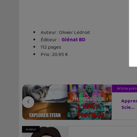
Auteur : Olivier Ledroit
Éditeur ‏ : ‎
Glénat BD
112 pages
Prix : 20.95 €
Article pré
Appren
Scie...
Auteur