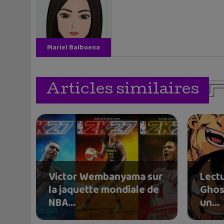
Mariel Balbuena
Vallejos
Articles similaires
Victor Wembanyama sur
Lectu
la jaquette mondiale de
Ghos
NBA...
un...