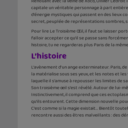
Renouant avec la veine de Xoco, Olivier Ledroit l
capitale un véritable personnage à part entière,
d’énergie mystiques qui passent en des lieux co
secret, peuplée de représentations sombres, s
Pour lire Le Troisième Œil, il faut se laisser po
falloir accepter ce qu’il se passe sans forcé
histoire, tu ne regarderas plus Paris de la même
L’histoire
L’avènement d’un ange exterminateur. Paris, de n
la matérialise sous ses yeux, et les notes et l
laquelle il s’amuse à repousser les limites de sa
Son troisième œil s’est révélé. Autour de lui-m
Instinctivement, il comprend que ces ectoplas
qu’ils entourent. Cette dimension nouvelle pour 
C’est comme si la magie existait… Bientôt toutef
rencontre aussi des êtres malveillants : des d