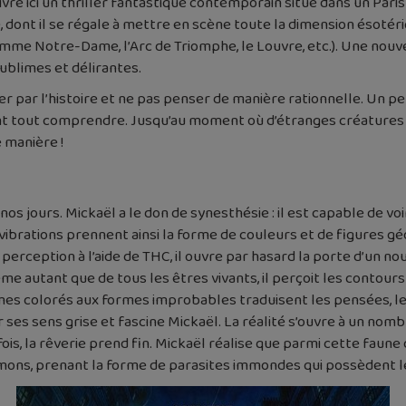
ivre ici un thriller fantastique contemporain situé dans un Paris
 dont il se régale à mettre en scène toute la dimension ésotériq
mme Notre-Dame, l’Arc de Triomphe, le Louvre, etc.). Une nouvel
ublimes et délirantes.
rter par l’histoire et ne pas penser de manière rationnelle. Un p
ment tout comprendre. Jusqu’au moment où d’étranges créatures
 manière !
os jours. Mickaël a le don de synesthésie : il est capable de voi
es vibrations prennent ainsi la forme de couleurs et de figures 
 perception à l’aide de THC, il ouvre par hasard la porte d’un no
ême autant que de tous les êtres vivants, il perçoit les contour
mes colorés aux formes improbables traduisent les pensées, le
ses sens grise et fascine Mickaël. La réalité s’ouvre à un nombr
ois, la rêverie prend fin. Mickaël réalise que parmi cette faun
émons, prenant la forme de parasites immondes qui possèdent l