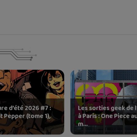
re d’été 2026 #7 :
Les sorties geek de l
t Pepper (tome 1),
à Paris : One Piece a
m...