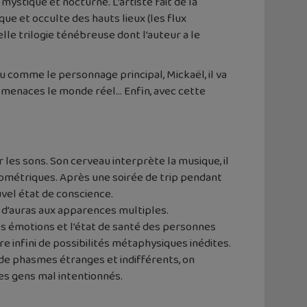
 mystique et nocturne. L’artiste fait de la
ue et occulte des hauts lieux (les flux
le trilogie ténébreuse dont l’auteur a le
eu comme le personnage principal, Mickaël, il va
 menaces le monde réel… Enfin, avec cette
r les sons. Son cerveau interprète la musique, il
géométriques. Après une soirée de trip pendant
uvel état de conscience.
s d’auras aux apparences multiples.
s émotions et l’état de santé des personnes
e infini de possibilités métaphysiques inédites.
e de phasmes étranges et indifférents, on
es gens mal intentionnés.