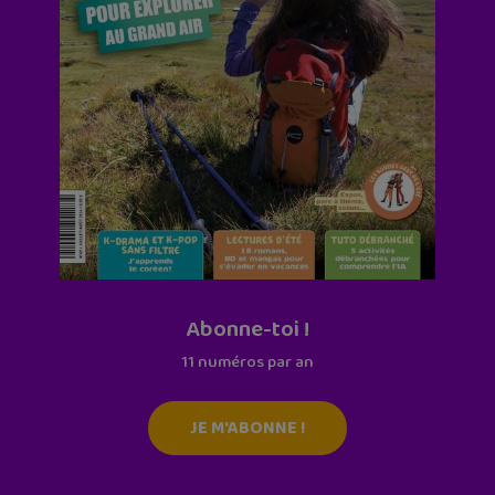
Abonne-toi !
11 numéros par an
JE M'ABONNE !