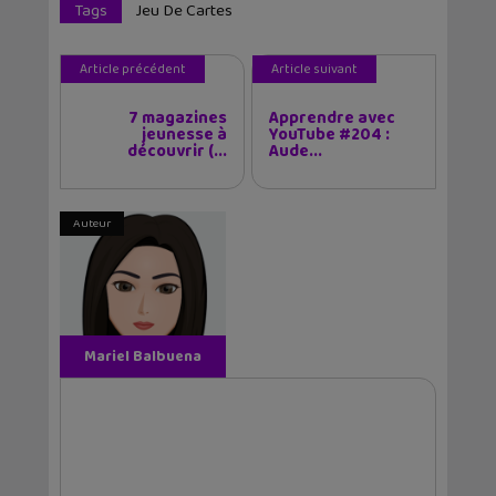
Tags
Jeu De Cartes
Article précédent
Article suivant
7 magazines
Apprendre avec
jeunesse à
YouTube #204 :
découvrir (...
Aude...
Auteur
Mariel Balbuena
Vallejos