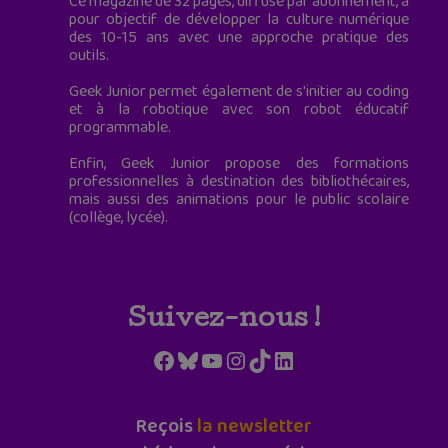
Ce magazine de 32 pages, diffusé par abonnement, a
pour objectif de développer la culture numérique
des 10-15 ans avec une approche pratique des
outils.
Geek Junior permet également de s'initier au coding
et à la robotique avec son robot éducatif
programmable.
Enfin, Geek Junior propose des formations
professionnelles à destination des bibliothécaires,
mais aussi des animations pour le public scolaire
(collège, lycée).
Suivez-nous !
Facebook
Bluesky
YouTube
Instagram
TikTok
LinkedIn
Reçois
la newsletter