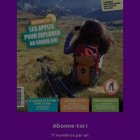
Abonne-toi !
11 numéros par an