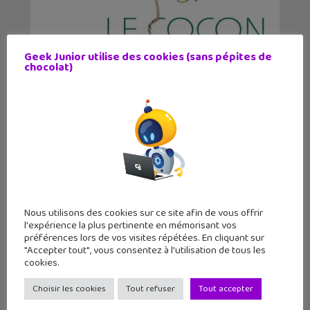
Geek Junior utilise des cookies (sans pépites de
Le cocon, une BD qui retrace la vie de
chocolat)
l’art...
Nous utilisons des cookies sur ce site afin de vous offrir
l'expérience la plus pertinente en mémorisant vos
préférences lors de vos visites répétées. En cliquant sur
"Accepter tout", vous consentez à l'utilisation de tous les
cookies.
Sortie BD : La Langue des vipères,
entre magie, se...
Choisir les cookies
Tout refuser
Tout accepter