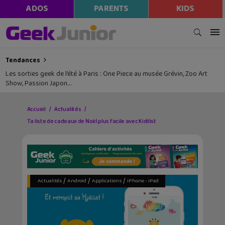
ADOS
PARENTS
KIDS
Tendances
Les sorties geek de l’été à Paris : One Piece au musée Grévin, Zoo Art
Show, Passion Japon…
Accueil
Actualités
Ta liste de cadeaux de Noël plus facile avec Kidilist
/
/
/
Actualités
Android
Applications
iPhone - iPad