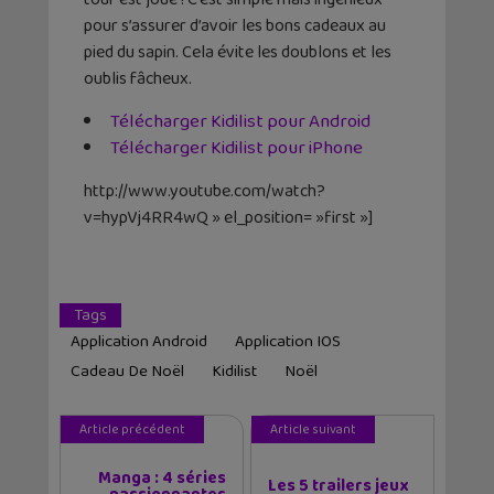
pour s’assurer d’avoir les bons cadeaux au
pied du sapin. Cela évite les doublons et les
oublis fâcheux.
Télécharger Kidilist pour Android
Télécharger Kidilist pour iPhone
http://www.youtube.com/watch?
v=hypVj4RR4wQ » el_position= »first »]
Tags
Application Android
Application IOS
Cadeau De Noël
Kidilist
Noël
Article précédent
Article suivant
Manga : 4 séries
Les 5 trailers jeux