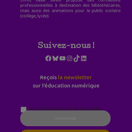
Enfin, Geek Junior propose des formations
professionnelles à destination des bibliothécaires,
mais aussi des animations pour le public scolaire
(collège, lycée).
Suivez-nous !
Facebook
Bluesky
YouTube
Instagram
TikTok
LinkedIn
Reçois
la newsletter
sur l'éducation numérique
Parentalité numérique (le lundi matin)