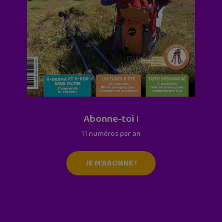
Abonne-toi !
11 numéros par an
JE M'ABONNE !