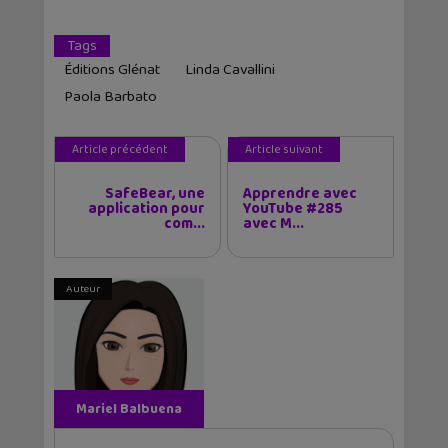
Tags
Éditions Glénat
Linda Cavallini
Paola Barbato
Article précédent
Article suivant
SafeBear, une
Apprendre avec
application pour
YouTube #285
com...
avec M...
Auteur
Mariel Balbuena
Vallejos