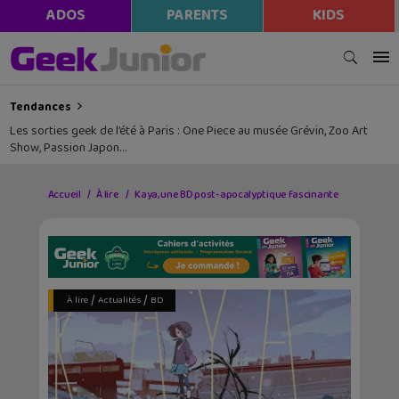
ADOS
PARENTS
KIDS
Tendances
Les sorties geek de l’été à Paris : One Piece au musée Grévin, Zoo Art
Show, Passion Japon…
Accueil
À lire
Kaya, une BD post-apocalyptique fascinante
/
/
À lire
Actualités
BD