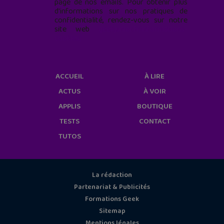
page de nos emails. Pour obtenir plus
d'informations sur nos pratiques de
confidentialité, rendez-vous sur notre
site web
geekjunior.fr/informations-
cookies/
ACCUEIL
À LIRE
ACTUS
À VOIR
APPLIS
BOUTIQUE
TESTS
CONTACT
TUTOS
La rédaction
Partenariat & Publicités
Formations Geek
Sitemap
Mentions légales