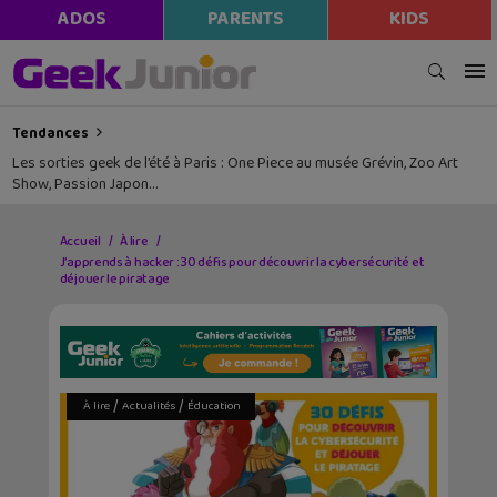
ADOS
PARENTS
KIDS
Tendances
Les sorties geek de l’été à Paris : One Piece au musée Grévin, Zoo Art
Show, Passion Japon…
Accueil
À lire
J’apprends à hacker : 30 défis pour découvrir la cybersécurité et
déjouer le piratage
/
/
À lire
Actualités
Éducation