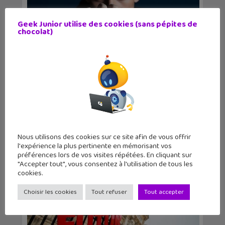
Geek Junior utilise des cookies (sans pépites de
Stalk : une teen-série sur la sécurité
chocolat)
informatiqu...
Nous utilisons des cookies sur ce site afin de vous offrir
« Je programme avec un Raspberry
l'expérience la plus pertinente en mémorisant vos
Pi » : 10 aventur...
préférences lors de vos visites répétées. En cliquant sur
"Accepter tout", vous consentez à l'utilisation de tous les
cookies.
Choisir les cookies
Tout refuser
Tout accepter