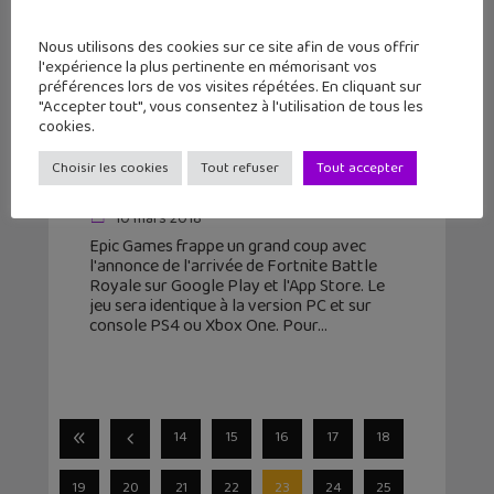
Nous utilisons des cookies sur ce site afin de vous offrir
l'expérience la plus pertinente en mémorisant vos
préférences lors de vos visites répétées. En cliquant sur
"Accepter tout", vous consentez à l'utilisation de tous les
cookies.
Fortnite Battle Royale bientôt sur
Choisir les cookies
Tout refuser
Tout accepter
mobile et tablette (Android et iOS) !
10 mars 2018
Epic Games frappe un grand coup avec
l'annonce de l'arrivée de Fortnite Battle
Royale sur Google Play et l'App Store. Le
jeu sera identique à la version PC et sur
console PS4 ou Xbox One. Pour
14
15
16
17
18
19
20
21
22
23
24
25