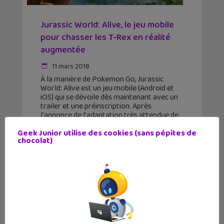
Jurassic World: Alive, le jeu mobile
pour chasser les T-Rex en réalité
augmentée
11 mars 2018
À la manière de Pokemon Go, Jurassic
World: Alive est un jeu mobile (Android et
iOS) qui se dévoile dès maintenant avec un
trailer et une préinscription. Après
l'annonce de l'adaptation très attendue de
Harry Potter, c'est
Geek Junior utilise des cookies (sans pépites de
chocolat)