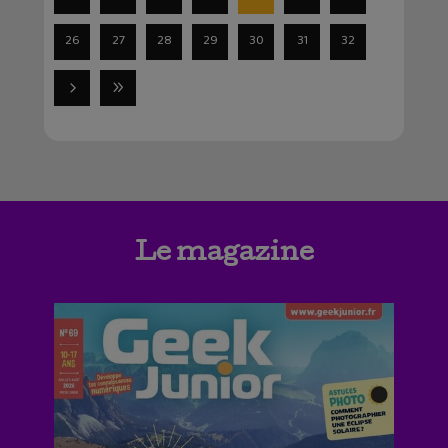
26
27
28
29
30
31
32
Le magazine