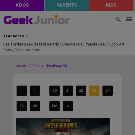
ADOS
PARENTS
KIDS
Tendances
Les sorties geek de l’été à Paris : One Piece au musée Grévin, Zoo Art
Show, Passion Japon…
Accueil
iPhone – iPad
(Page 23)
...
«
1
20
21
22
23
24
...
25
26
138
»