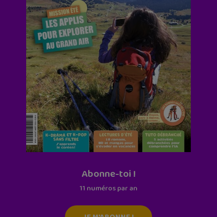
Abonne-toi !
11 numéros par an