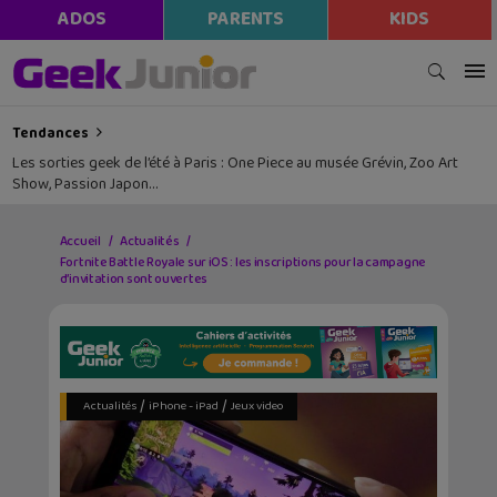
ADOS
PARENTS
KIDS
Tendances
Les sorties geek de l’été à Paris : One Piece au musée Grévin, Zoo Art
Show, Passion Japon…
Accueil
Actualités
Fortnite Battle Royale sur iOS : les inscriptions pour la campagne
d’invitation sont ouvertes
/
/
Actualités
iPhone - iPad
Jeux video