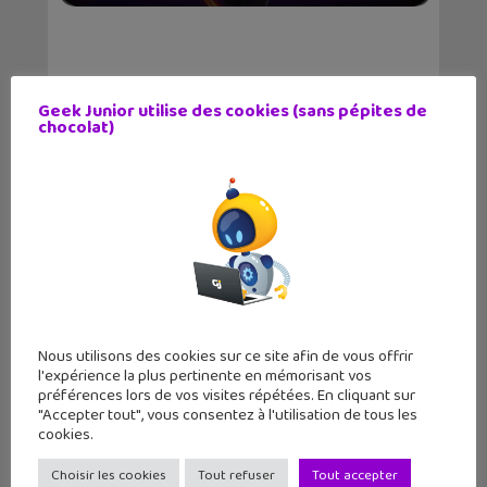
Geek Junior utilise des cookies (sans pépites de
chocolat)
Nous utilisons des cookies sur ce site afin de vous offrir
l'expérience la plus pertinente en mémorisant vos
préférences lors de vos visites répétées. En cliquant sur
LE MAG
GEEK JUNIOR
"Accepter tout", vous consentez à l'utilisation de tous les
cookies.
11 numéros par an
Choisir les cookies
Tout refuser
Tout accepter