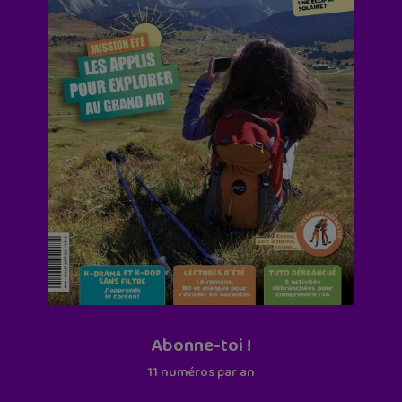
Abonne-toi !
11 numéros par an