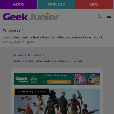
ADOS
PARENTS
KIDS
Tendances
Les sorties geek de l’été à Paris : One Piece au musée Grévin, Zoo Art
Show, Passion Japon…
Accueil
Actualités
Fortnite : le Battle Pass de la Saison 3 est disponible !
/
Actualités
Jeux video