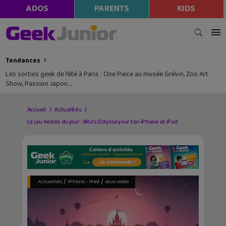
ADOS
PARENTS
KIDS
Tendances
Les sorties geek de l’été à Paris : One Piece au musée Grévin, Zoo Art
Show, Passion Japon…
Accueil
Actualités
Le jeu mobile du jour : Alto’s Odyssey sur ton iPhone et iPad
/
/
Actualités
iPhone - iPad
Jeux video