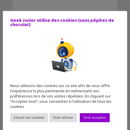
Geek Junior utilise des cookies (sans pépites de
chocolat)
Nous utilisons des cookies sur ce site afin de vous offrir
l'expérience la plus pertinente en mémorisant vos
préférences lors de vos visites répétées. En cliquant sur
"Accepter tout", vous consentez à l'utilisation de tous les
LE MAG
GEEK JUNIOR
cookies.
11 numéros par an
Choisir les cookies
Tout refuser
Tout accepter
par abonnement et chez ton marchand de