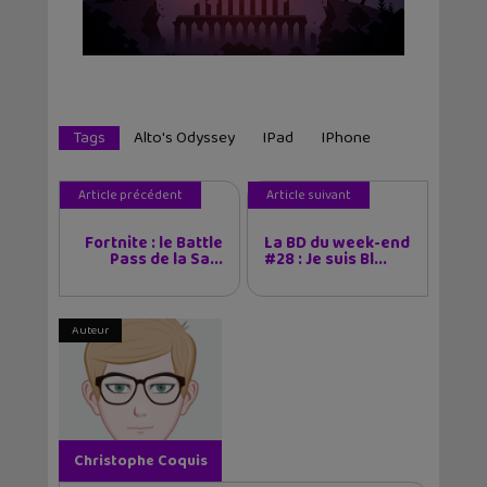
Tags
Alto's Odyssey
IPad
IPhone
Article précédent
Article suivant
Fortnite : le Battle
La BD du week-end
Pass de la Sa...
#28 : Je suis Bl...
Auteur
Christophe Coquis