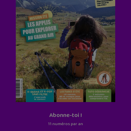
Abonne-toi !
11 numéros par an