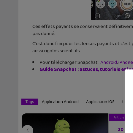
Ces effets payants se conservaient définitiveme
pas donné.
C’est donc fini pour les lenses payants et c’est
aussi rigolos soient-ils.
Pour télécharger Snapchat :
Android
,
iPhone
Guide Snapchat : astuces, tutoriels et le
Tags
Application Android
Application IOS
Lens
Article pré
20 app