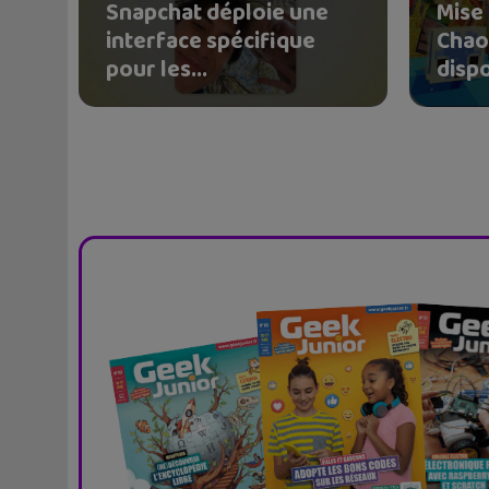
Snapchat déploie une
Mise 
interface spécifique
Chao
pour les...
dispo