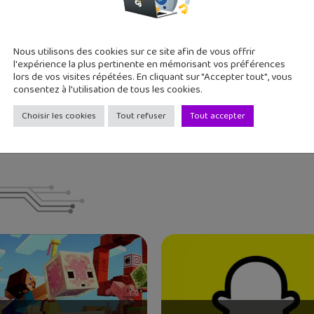
cer ave...
9...
Nous utilisons des cookies sur ce site afin de vous offrir
l'expérience la plus pertinente en mémorisant vos préférences
 deux grands ados, j'aime tester de nouvelles applications et re
lors de vos visites répétées. En cliquant sur "Accepter tout", vous
consentez à l'utilisation de tous les cookies.
Choisir les cookies
Tout refuser
Tout accepter