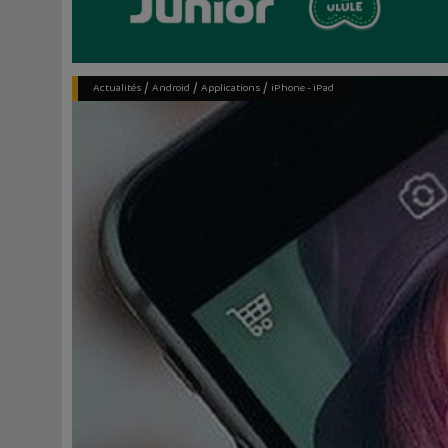
/
/
/
Actualités
Android
Applications
iPhone - iPad