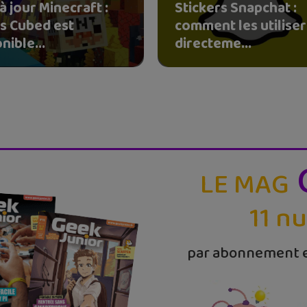
à jour Minecraft :
Stickers Snapchat :
s Cubed est
comment les utiliser
nible...
directeme...
LE MAG
11 n
par abonnement e