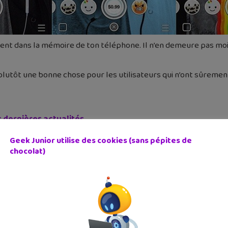
nt dans la mémoire de ton téléphone. Il n’en demeure pas moins
 plutôt une bonne chose pour les utilisateurs qui n’ont sûrement
s dernières actualités
Geek Junior utilise des cookies (sans pépites de
chocolat)
e
Mise À Jour
Snapchat
cédent
Article suivant
lications pour
Tu utilises Internet Explo