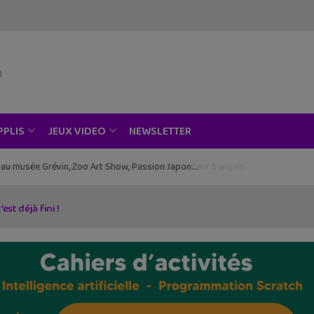
NEWSLETTER
PPLIS
JEUX VIDEO
ce au musée Grévin, Zoo Art Show, Passion Japon…
st déjà fini !