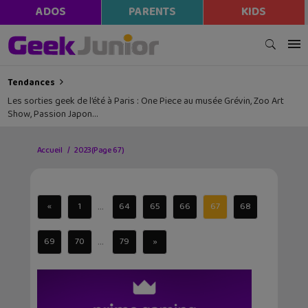
ADOS
PARENTS
KIDS
Tendances
Les sorties geek de l’été à Paris : One Piece au musée Grévin, Zoo Art
Show, Passion Japon…
Accueil
2023
(Page 67)
...
«
1
64
65
66
67
68
...
69
70
79
»