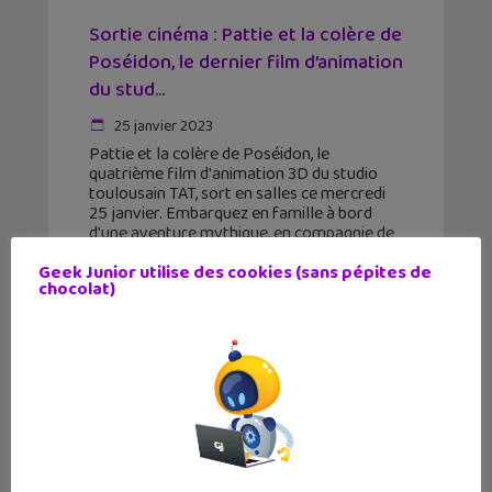
Sortie cinéma : Pattie et la colère de
Poséidon, le dernier film d’animation
du stud...
25 janvier 2023
Pattie et la colère de Poséidon, le
quatrième film d'animation 3D du studio
toulousain TAT, sort en salles ce mercredi
25 janvier. Embarquez en famille à bord
d'une aventure mythique, en compagnie de
Pattie et
Geek Junior utilise des cookies (sans pépites de
chocolat)