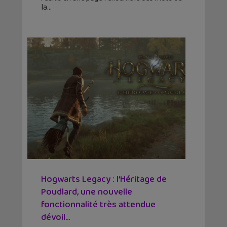
la
Hogwarts Legacy : l’Héritage de
Poudlard, une nouvelle
fonctionnalité très attendue
dévoil...