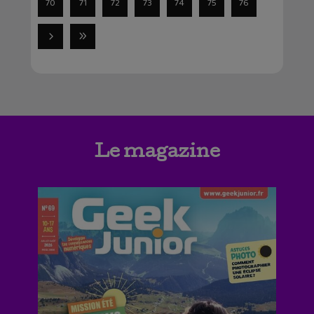
70
71
72
73
74
75
76
Le magazine