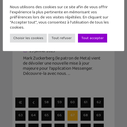
Nous utilisons des cookies sur ce site afin de vous offrir
l'expérience la plus pertinente en mémorisant vos
préférences lors de vos visites répétées. En cliquant sur
"Accepter tout", vous consentez à l'utilisation de tous les
cookies.
Facebook Messenger : l’arrivée des
Choisir les cookies
Tout refuser
Tout accepter
conversations chiffrées
25 janvier 2023
Mark Zuckerberg (le patron de Meta) vient
de dévoiler une nouvelle mise à jour
majeure pour l’application Messenger.
Découvre-la avec nous.
58
59
60
61
62
63
64
65
66
67
68
69