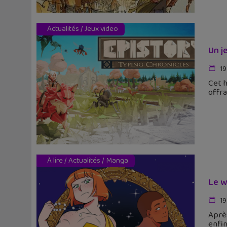
Actualités
/
Jeux video
Un j
19
Cet h
offra
À lire
/
Actualités
/
Manga
Le w
19
Après
enfin