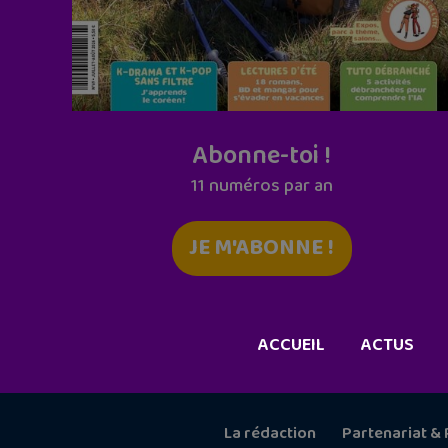
Abonne-toi !
11 numéros par an
JE M'ABONNE !
ACCUEIL
ACTUS
La rédaction
Partenariat & 