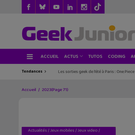
ACCUEIL
TUTOS
CODING
ACTUS
A
Tendances
Les sorties geek de l’été à Paris : One Pie
Accueil
2023
(Page 71)
Actualités
/
Jeux mobiles
/
Jeux video
/