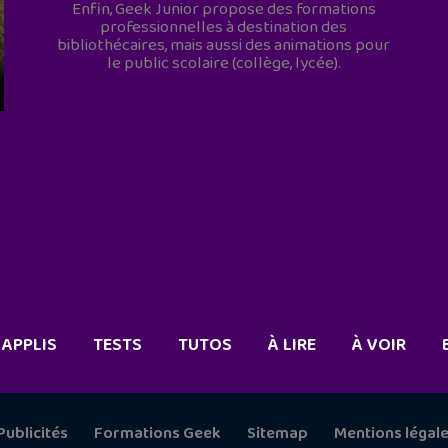
Enfin, Geek Junior propose des formations
professionnelles à destination des
bibliothécaires, mais aussi des animations pour
le public scolaire (collège, lycée).
APPLIS
TESTS
TUTOS
À LIRE
À VOIR
Publicités
Formations Geek
Sitemap
Mentions légal