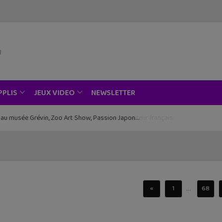
NEWSLETTER
PPLIS
JEUX VIDEO
ce au musée Grévin, Zoo Art Show, Passion Japon…
...
«
1
68