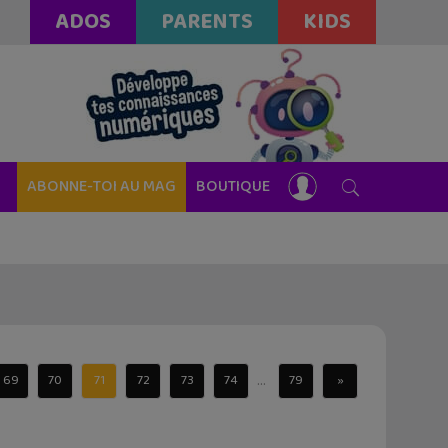
ADOS
PARENTS
KIDS
ABONNE-TOI AU MAG
BOUTIQUE
...
69
70
71
72
73
74
79
»