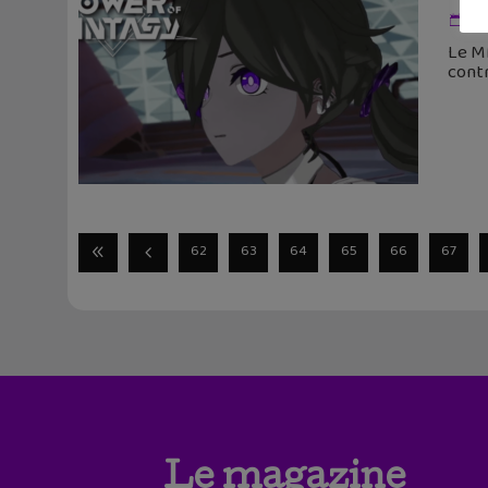
18
Le M
contr
62
63
64
65
66
67
Le magazine