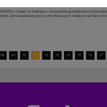
 janvier 2023
MORPG « Tower of Fantasy » ressemble grandement à Genshin Imp
aire). Dans quelques jours, une mise à jour majeure va faire son 
68
69
70
71
72
73
74
75
76
77