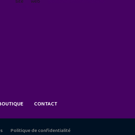
site web
geekjunior.fr/informations-
cookies/
BOUTIQUE
CONTACT
es
Politique de confidentialité