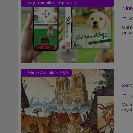
Le jeu mobile à ne pas rater
Nint
20
Qui n
poss
À lire
/
Actualités
/
BD
Sort
19
Voilà
myst