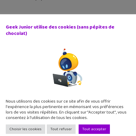
Geek Junior utilise des cookies (sans pépites de
chocolat)
gwarts Legacy : L’héritage de Poudlard », la nouvelle band
 janvier 2023
as pas pu rater l’info, un nouveau jeu Harry Potter va très bientô
udlard, un monde ouvert entièrement tiré de la série à succès.
Nous utilisons des cookies sur ce site afin de vous offrir
l'expérience la plus pertinente en mémorisant vos préférences
lors de vos visites répétées. En cliquant sur "Accepter tout", vous
consentez à l'utilisation de tous les cookies.
Choisir les cookies
Tout refuser
Tout accepter
rmi les Miasmes », la grande mise à jour 2.3 de Tower of 