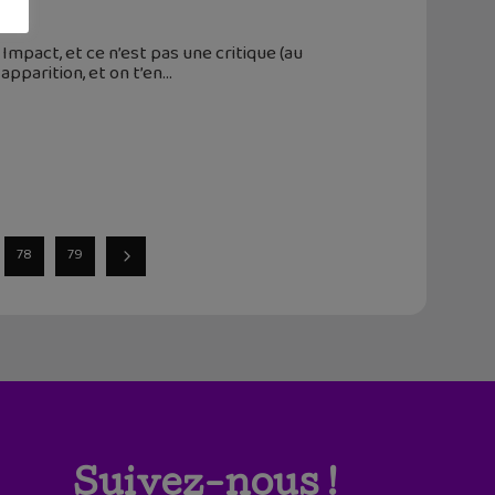
act, et ce n’est pas une critique (au
apparition, et on t’en
78
79
Suivez-nous !