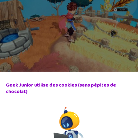
Geek Junior utilise des cookies (sans pépites de
chocolat)
s plantes, des cultures, des fleurs ou des structures, et prend
e au fil des saisons : printemps, été, automne et hiver (chaqu
els se lier d’amitié.
 a un effet sur le monde avec des évènements naturels comme les