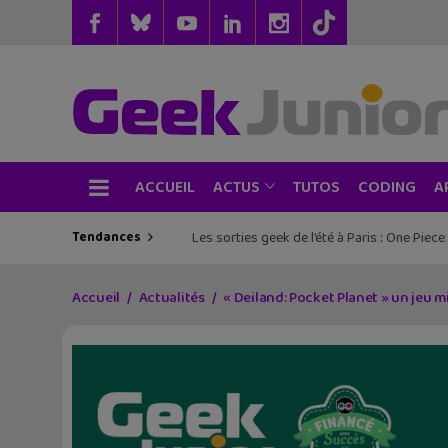
ACCUEIL
TUTOS
CODING
ACTUS
A
Tendances
Les sorties geek de l’été à Paris : One Pie
Accueil
Actualités
« Deiland: Pocket Planet » un jeu 