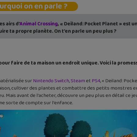
urquoi on en parle ?
s airs d’
Animal Crossing
, « Deiland: Pocket Planet » est u
ire ta propre planète. On t’en parle un peu plus ?
our faire de ta maison un endroit unique. Voici la promess
matérialisée sur
Nintendo Switch
,
Steam
et
PS4
, « Deiland: Pock
aison, cultiver des plantes et combattre des petits monstres en
u. Mais avant de l’acheter, découvre un peu plus en détail ce je
 une sorte de compte sur l’enfance.