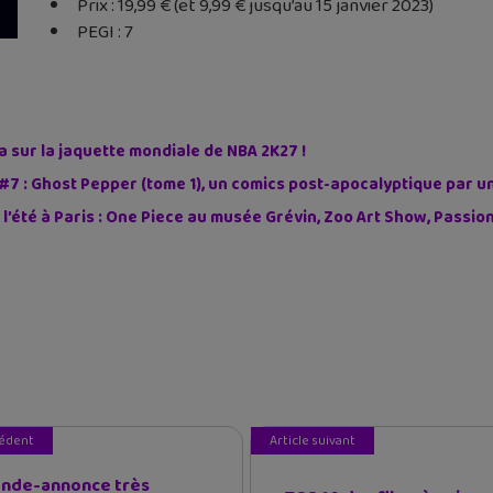
Prix : 19,99 € (et 9,99 € jusqu’au 15 janvier 2023)
PEGI : 7
sur la jaquette mondiale de NBA 2K27 !
#7 : Ghost Pepper (tome 1), un comics post-apocalyptique par u
 l’été à Paris : One Piece au musée Grévin, Zoo Art Show, Passi
cédent
Article suivant
nde-annonce très