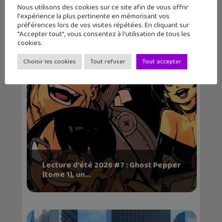
Nous utilisons des cookies sur ce site afin de vous offrir
l'expérience la plus pertinente en mémorisant vos
Victor Wembanyama sur la jaquette
préférences lors de vos visites répétées. En cliquant sur
mondiale de NBA...
"Accepter tout", vous consentez à l'utilisation de tous les
cookies.
Choisir les cookies
Tout refuser
Tout accepter
Lecture d’été 2026 #7 : Ghost Pepper
(tome 1), un...