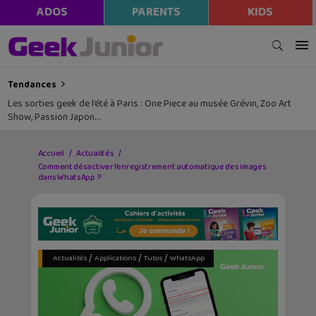
ADOS
PARENTS
KIDS
Tendances
Les sorties geek de l’été à Paris : One Piece au musée Grévin, Zoo Art
Show, Passion Japon…
Accueil
Actualités
Comment désactiver l’enregistrement automatique des images
dans WhatsApp ?
/
/
/
Actualités
Applications
Tutos
WhatsApp