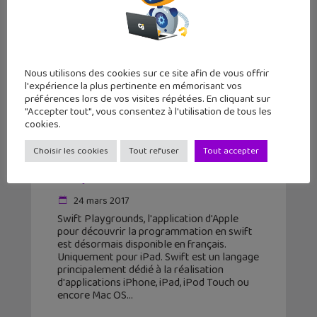
Nous utilisons des cookies sur ce site afin de vous offrir
l'expérience la plus pertinente en mémorisant vos
préférences lors de vos visites répétées. En cliquant sur
"Accepter tout", vous consentez à l'utilisation de tous les
cookies.
Swift Playgrounds, l’appli pour
Choisir les cookies
Tout refuser
Tout accepter
découvrir le code, est dispo en
français !
24 mars 2017
Swift Playgrounds, l'application d'Apple
pour découvrir la programmation en swift
est désormais disponible en français.
Uniquement pour iPad. Swift est un langage
principalement dédié à la réalisation
d'applications iPhone, iPad, iPod Touch ou
encore Mac OS