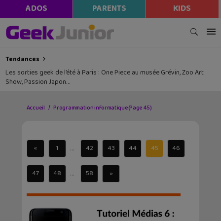
ADOS
PARENTS
KIDS
Tendances
Les sorties geek de l’été à Paris : One Piece au musée Grévin, Zoo Art
Show, Passion Japon…
Accueil
Programmation informatique
(Page 45)
...
«
1
42
43
44
45
46
...
47
48
58
»