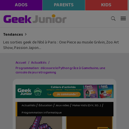
ADOS
PARENTS
KIDS
Tendances
Les sorties geek de l’été à Paris : One Piece au musée Grévin, Zoo Art
Show, Passion Japon…
Accueil
Actualités
Programmation : découvre le Python grâce à Gamebuino, une
console de jeu retrogaming
/
/
/
/
Actualités
Éducation
Jeux video
Maker Kids (DIY, 3D...)
Programmation informatique