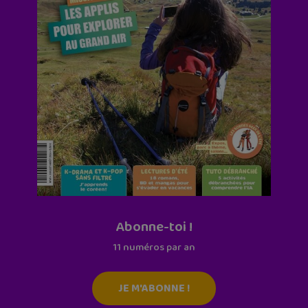
Abonne-toi !
11 numéros par an
JE M'ABONNE !