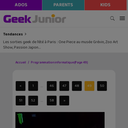
ADOS
PARENTS
KIDS
Tendances
Les sorties geek de l’été à Paris : One Piece au musée Grévin, Zoo Art
Show, Passion Japon…
Accueil
Programmation informatique
(Page 49)
...
«
1
46
47
48
49
50
...
51
52
58
»