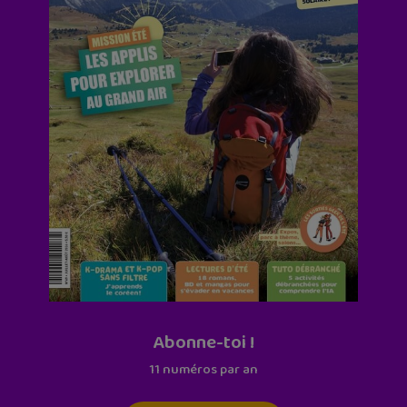
Abonne-toi !
11 numéros par an