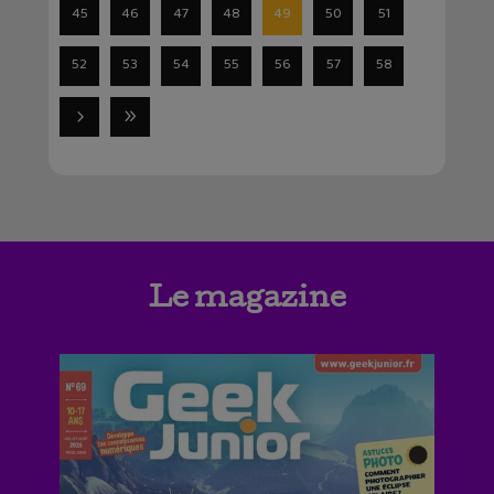
45
46
47
48
49
50
51
52
53
54
55
56
57
58
Le magazine