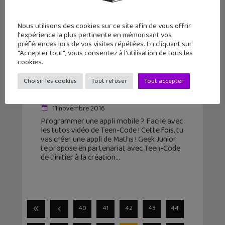
Nous utilisons des cookies sur ce site afin de vous offrir
l'expérience la plus pertinente en mémorisant vos
préférences lors de vos visites répétées. En cliquant sur
"Accepter tout", vous consentez à l'utilisation de tous les
cookies.
Tuto vidéo : crée une application
Choisir les cookies
Tout refuser
Tout accepter
mobile Maths Attack !
11 novembre 2016
Programmer une appli mobile ? Facile avec
les tutos vidéo de Teen-Code ! Cette fois, tu
vas créer une appli de Maths ! Geek Junior
te propose en partenariat avec Teen-Code
de t’initier à la création
40
41
42
43
44