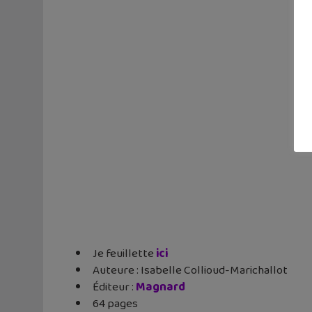
Je feuillette
ici
Auteure : Isabelle Collioud-Marichallot
Éditeur :
Magnard
64 pages