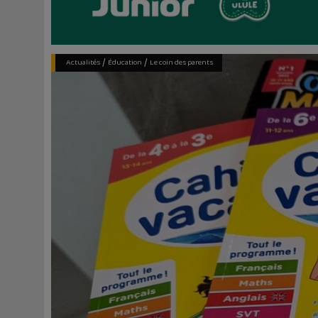
/
/
Actualités
Éducation
Le coin des parents