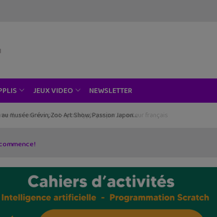
NEWSLETTER
PPLIS
JEUX VIDEO
ce au musée Grévin, Zoo Art Show, Passion Japon…
 commence !