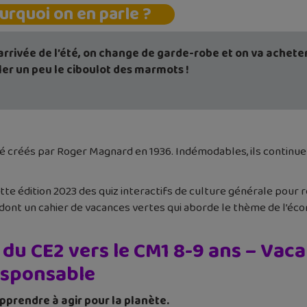
urquoi on en parle ?
’arrivée de l’été, on change de garde-robe et on va achete
ler un peu le ciboulot des marmots !
té créés par Roger Magnard en 1936. Indémodables, ils continu
e édition 2023 des quiz interactifs de culture générale pour ré
e, dont un cahier de vacances vertes qui aborde le thème de l’é
 du CE2 vers le CM1 8-9 ans – Vac
esponsable
pprendre à agir pour la planète.