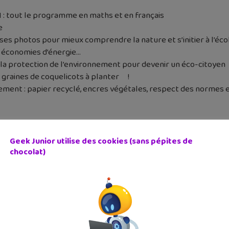
 : tout le programme en maths et en français
e
 photos pour mieux comprendre la nature et s’initier à l’écol
les économies d’énergie…
de la protection de l’environnement pour devenir un éco-citoyen
s graines de coquelicots à planter !
ement : papier recyclé, encres végétales, respect des norme
Geek Junior utilise des cookies (sans pépites de
chocolat)