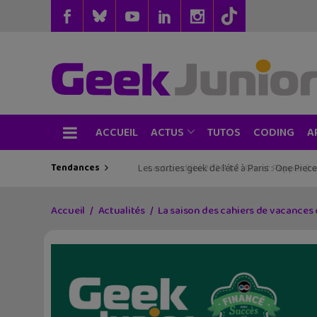
ACCUEIL
TUTOS
CODING
ACTUS
A
Tendances
Les sorties geek de l’été à Paris : One Pie
Accueil
Actualités
La saison des cahiers de vacances