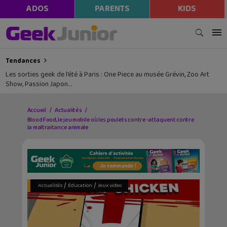
ADOS
PARENTS
KIDS
Tendances
Les sorties geek de l’été à Paris : One Piece au musée Grévin, Zoo Art
Show, Passion Japon…
Accueil
Actualités
Blood Food, le jeu mobile où les poulets contre-attaquent contre
la maltraitance animale
/
/
Actualités
Éducation
Jeux video