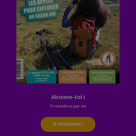
Abonne-toi !
11 numéros par an
JE M'ABONNE !