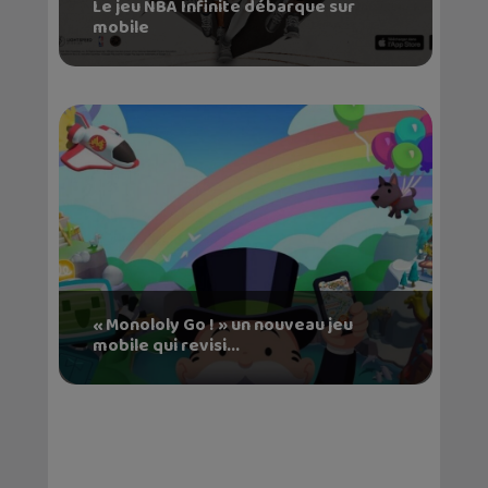
Le jeu NBA Infinite débarque sur
mobile
« Monololy Go ! » un nouveau jeu
mobile qui revisi...