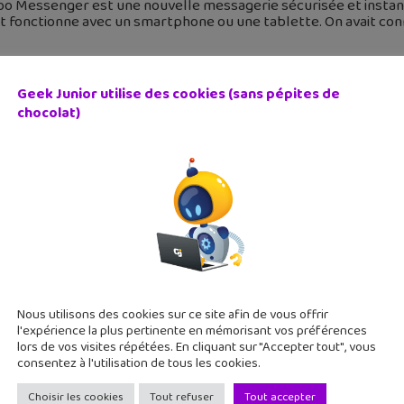
oo Messenger est une nouvelle messagerie sécurisée et instant
t fonctionne avec un smartphone ou une tablette. On avait co
Geek Junior utilise des cookies (sans pépites de
chocolat)
D du week-end #89 : L’Île aux diables (Tome 2 – Louise), av
août 2019
 une BD parfaite pour s'évader cet été ! Avec "L'Île aux diables"
tes des Caraïbes". Des pirates, des bateaux, un trésor, une île
Nous utilisons des cookies sur ce site afin de vous offrir
l'expérience la plus pertinente en mémorisant vos préférences
lors de vos visites répétées. En cliquant sur "Accepter tout", vous
consentez à l'utilisation de tous les cookies.
Choisir les cookies
Tout refuser
Tout accepter