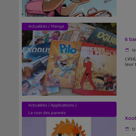
Actualités
/
Manga
6 ba
14
L'été
leur 
Actualités
/
Applications
/
Le coin des parents
Xool
12