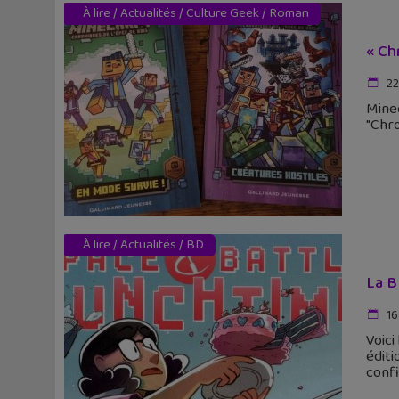
À lire
/
Actualités
/
Culture Geek
/
Roman
« Ch
22
Minec
"Chro
À lire
/
Actualités
/
BD
La B
16
Voic
éditi
confi