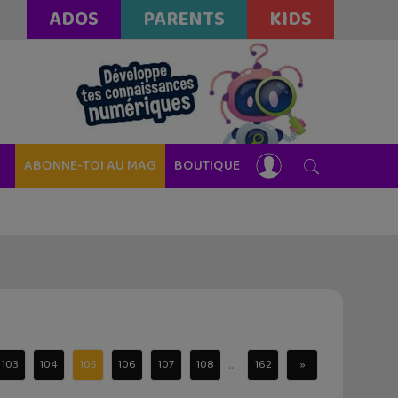
ADOS
PARENTS
KIDS
ABONNE-TOI AU MAG
BOUTIQUE
...
103
104
105
106
107
108
162
»