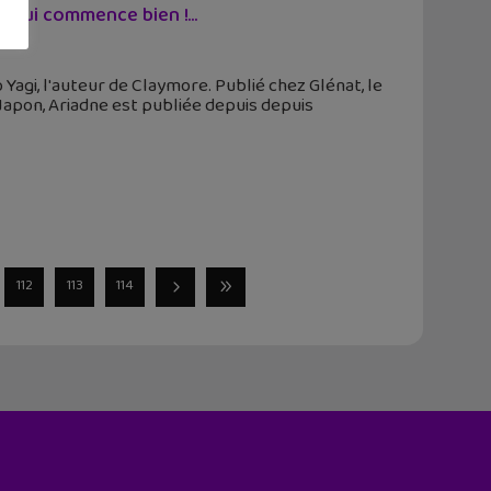
y qui commence bien !...
Yagi, l'auteur de Claymore. Publié chez Glénat, le
apon, Ariadne est publiée depuis depuis
112
113
114