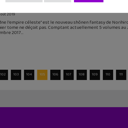
ie Manga : Ariadne l’empire céleste (T1), un shônen fantas
août 2019
dne l'empire céleste" est le nouveau shônen fantasy de Norihiro 
ier tome ne déçoit pas. Comptant actuellement 5 volumes au J
mbre 2017
102
103
104
105
106
107
108
109
110
111