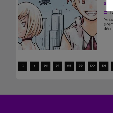
Sort
1 
"Aria
prem
déce
96
97
98
99
100
101