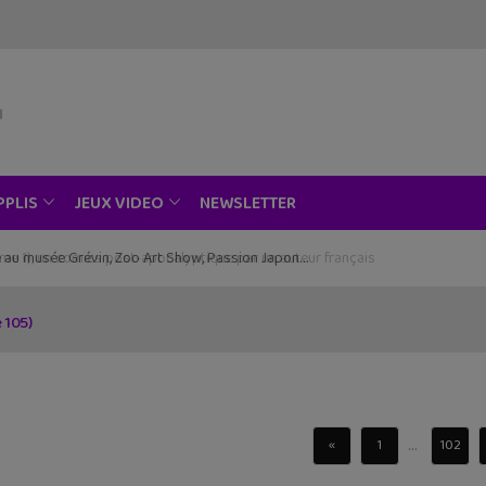
NEWSLETTER
PPLIS
JEUX VIDEO
ce au musée Grévin, Zoo Art Show, Passion Japon…
 105)
...
«
1
102