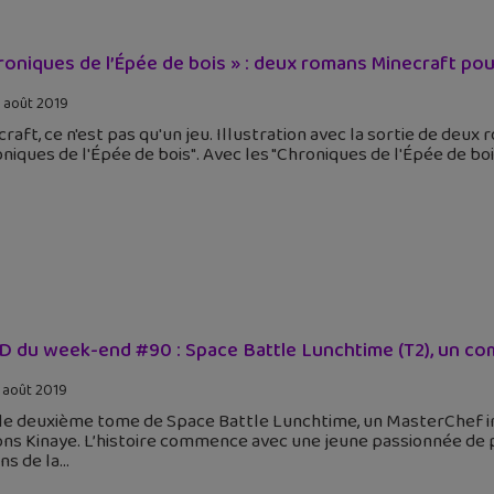
roniques de l’Épée de bois » : deux romans Minecraft pou
 août 2019
raft, ce n'est pas qu'un jeu. Illustration avec la sortie de deux
niques de l'Épée de bois". Avec les "Chroniques de l'Épée de bo
D du week-end #90 : Space Battle Lunchtime (T2), un c
 août 2019
i le deuxième tome de Space Battle Lunchtime, un MasterChef i
ons Kinaye. L’histoire commence avec une jeune passionnée de pâ
ns de la