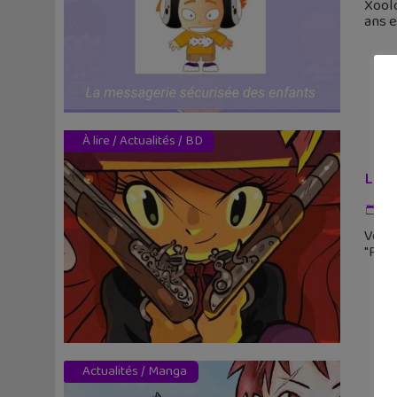
Xool
ans e
À lire
/
Actualités
/
BD
La B
2 
Voici
"Pira
Actualités
/
Manga