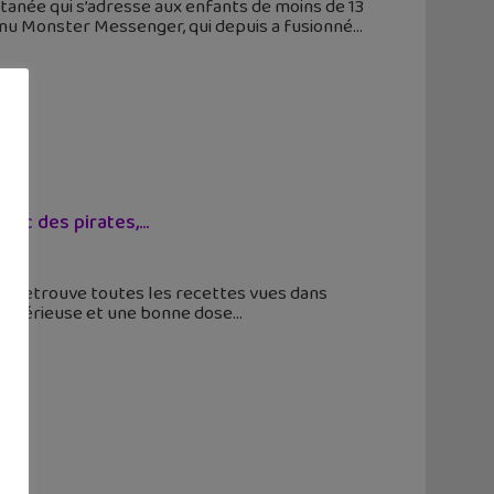
anée qui s’adresse aux enfants de moins de 13
nnu Monster Messenger, qui depuis a fusionné
ec des pirates,...
, on retrouve toutes les recettes vues dans
 mystérieuse et une bonne dose