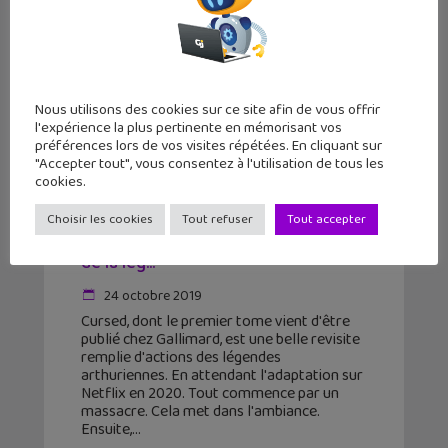
Nous utilisons des cookies sur ce site afin de vous offrir
l'expérience la plus pertinente en mémorisant vos
préférences lors de vos visites répétées. En cliquant sur
"Accepter tout", vous consentez à l'utilisation de tous les
cookies.
La lecture du jour #5 : « Cursed » (T1
Choisir les cookies
Tout refuser
Tout accepter
– La rebelle), une revisite musclée
de la lég...
24 octobre 2019
Cursed, dont le premier tome vient d'être
publié chez Gallimard, est une belle revisite
remplie d'actions des légendes
arthuriennes. En attendant l'adaptation sur
Netflix en 2020. Tout commence par un
massacre. Cela met dans l'ambiance.
Ensuite,