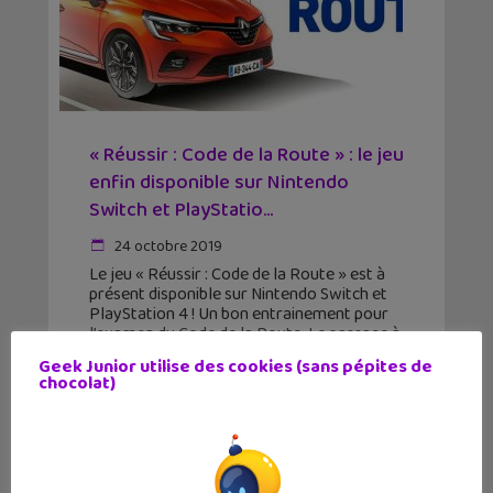
« Réussir : Code de la Route » : le jeu
enfin disponible sur Nintendo
Switch et PlayStatio...
24 octobre 2019
Le jeu « Réussir : Code de la Route » est à
présent disponible sur Nintendo Switch et
PlayStation 4 ! Un bon entrainement pour
l’examen du Code de la Route. Le passage à
la vie
Geek Junior utilise des cookies (sans pépites de
chocolat)