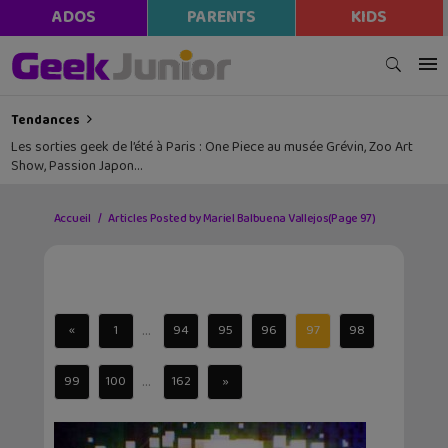
ADOS
PARENTS
KIDS
Tendances
Les sorties geek de l’été à Paris : One Piece au musée Grévin, Zoo Art
Show, Passion Japon…
Accueil
Articles Posted by Mariel Balbuena Vallejos
(Page 97)
...
«
1
94
95
96
97
98
...
99
100
162
»