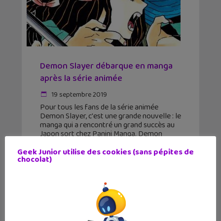
Demon Slayer débarque en manga
après la série animée
19 septembre 2019
Pour tous les fans de la série animée
Demon Slayer, c'est une grande nouvelle : le
manga qui a rencontré un grand succès au
Japon sort chez Panini Manga. Demon
Slayer est un shônen d'une grande
Geek Junior utilise des cookies (sans pépites de
chocolat)