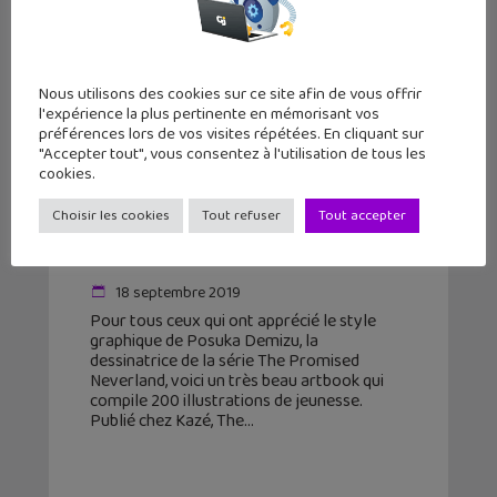
Nous utilisons des cookies sur ce site afin de vous offrir
l'expérience la plus pertinente en mémorisant vos
préférences lors de vos visites répétées. En cliquant sur
"Accepter tout", vous consentez à l'utilisation de tous les
cookies.
Pone, le magnifique artbook de
Choisir les cookies
Tout refuser
Tout accepter
Posuka Demizu (The Promised
Neverland)
18 septembre 2019
Pour tous ceux qui ont apprécié le style
graphique de Posuka Demizu, la
dessinatrice de la série The Promised
Neverland, voici un très beau artbook qui
compile 200 illustrations de jeunesse.
Publié chez Kazé, The