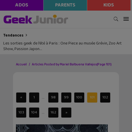
ADOS
PARENTS
KIDS
Tendances
Les sorties geek de l’été à Paris : One Piece au musée Grévin, Zoo Art
Show, Passion Japon…
Accueil
Articles Posted by Mariel Balbuena Vallejos
(Page 101)
...
«
1
98
99
100
101
102
...
103
104
162
»