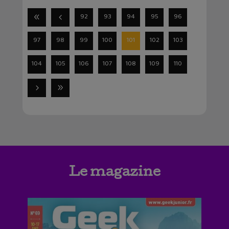
92
93
94
95
96
97
98
99
100
101
102
103
104
105
106
107
108
109
110
Le magazine