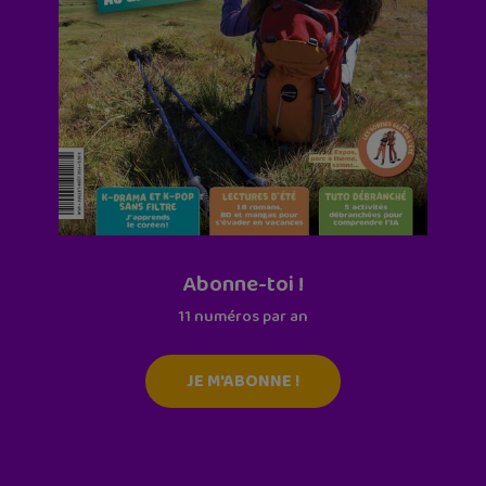
Abonne-toi !
11 numéros par an
JE M'ABONNE !