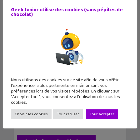
La BD du week-end
L'actu geek #80 :
Geek Junior utilise des cookies (sans pépites de
#53 : Héros du p...
Fortnite, N...
chocolat)
Auteur
Christophe Coquis
Nous utilisons des cookies sur ce site afin de vous offrir
Journaliste web et père de deux grands ados,
l'expérience la plus pertinente en mémorisant vos
j'aime tester de nouvelles applications et
préférences lors de vos visites répétées. En cliquant sur
regarder des séries télé tard le soir.
"Accepter tout", vous consentez à l'utilisation de tous les
cookies.
Choisir les cookies
Tout refuser
Tout accepter