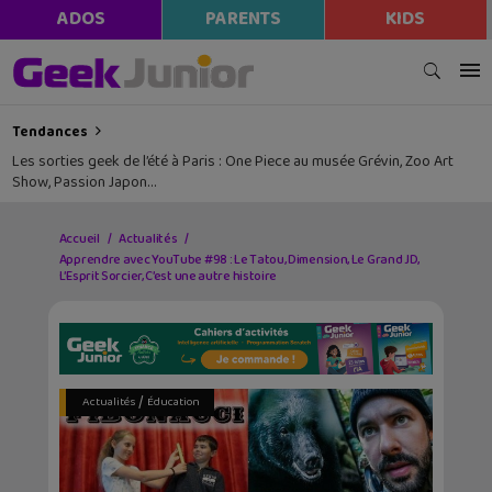
ADOS
PARENTS
KIDS
Tendances
Les sorties geek de l’été à Paris : One Piece au musée Grévin, Zoo Art
Show, Passion Japon…
Accueil
Actualités
Apprendre avec YouTube #98 : Le Tatou, Dimension, Le Grand JD,
L’Esprit Sorcier, C’est une autre histoire
/
Actualités
Éducation