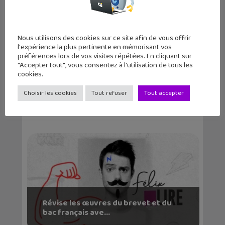
Nous utilisons des cookies sur ce site afin de vous offrir
l'expérience la plus pertinente en mémorisant vos
préférences lors de vos visites répétées. En cliquant sur
"Accepter tout", vous consentez à l'utilisation de tous les
cookies.
10 solutions pour devenir un Jedi de
Choisir les cookies
Tout refuser
Tout accepter
l’orthographe...
Révise les œuvres du brevet et du
bac français ave...