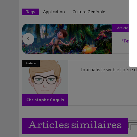
Tags
Application
Culture Générale
Article pré
"Terra 
Auteur
Journaliste web et père de
Christophe Coquis
Articles similaires