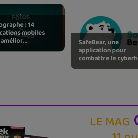
ographe : 14
ications mobiles
amélior...
SafeBear, une
application pour
combattre le cyberh.
LE MAG
11 n