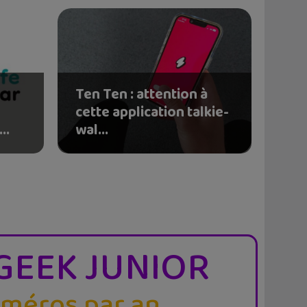
Ten Ten : attention à
cette application talkie-
..
wal...
GEEK JUNIOR
uméros par an