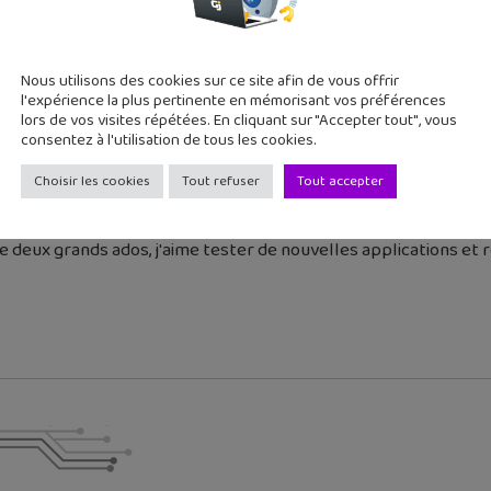
Nous utilisons des cookies sur ce site afin de vous offrir
l'expérience la plus pertinente en mémorisant vos préférences
cédent
Article suivant
lors de vos visites répétées. En cliquant sur "Accepter tout", vous
consentez à l'utilisation de tous les cookies.
Willy, Planète inconnu...
Roman fantasy : "Les Secr
Choisir les cookies
Tout refuser
Tout accepter
 deux grands ados, j'aime tester de nouvelles applications et re