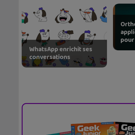
Orth
appl
pour 
WhatsApp enrichit ses
conversations