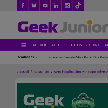
ACCUEIL
TUTOS
CODING
ACTUS
A
Tendances
Les sorties geek de l’été à Paris : One Pie
Accueil
Actualités
Avec l’application Minitopo, dévelo