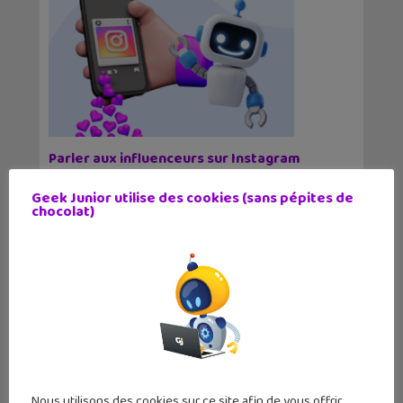
Parler aux influenceurs sur Instagram
grâce aux IA ?
1 juillet 2024
Geek Junior utilise des cookies (sans pépites de
chocolat)
Sur Instagram, tu vas peut-être bientôt pouvoir
parler à tes créateurs de contenus préférés
grâce à l'IA.
1
2
3
4
5
6
7
8
9
10
Nous utilisons des cookies sur ce site afin de vous offrir