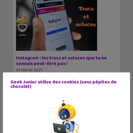
Instagram : les trucs et astuces que tu ne
connais peut-être pas !
24 février 2021
Es-tu sûr de connaître toutes les
Geek Junior utilise des cookies (sans pépites de
fonctionnalités disponibles sur Instagram ?
chocolat)
Voici 8 trucs et astuces que tu ne connais
✕
1
2
3
4
5
6