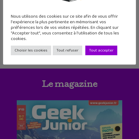
7
8
9
10
11
12
13
Nous utilisons des cookies sur ce site afin de vous offrir
14
15
16
17
18
19
l'expérience la plus pertinente en mémorisant vos
préférences lors de vos visites répétées. En cliquant sur
"Accepter tout", vous consentez à l'utilisation de tous les
cookies.
Choisir les cookies
Tout refuser
Tout accepter
Le magazine