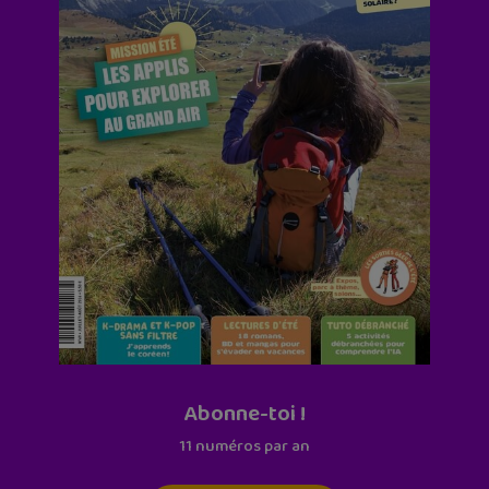
Abonne-toi !
11 numéros par an