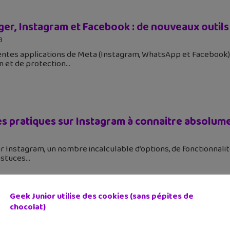
er, Instagram et Facebook : de nouveaux outil
3
entes applications de Meta (Instagram, WhatsApp et Facebook)
n et de protection
es pratiques sur Instagram à connaitre absolum
sur Instagram, un nombre incalculable d’options, de fonctionnal
 astuces
Geek Junior utilise des cookies (sans pépites de
chocolat)
erified » : quelle est cette nouvelle fonctionna
am ?