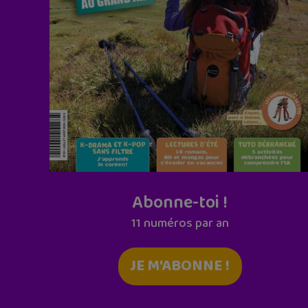
Abonne-toi !
11 numéros par an
JE M'ABONNE !