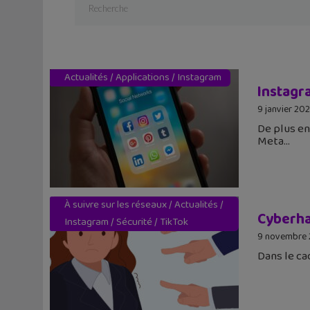
Actualités
/
Applications
/
Instagram
Instagr
9 janvier 20
De plus en
Meta
À suivre sur les réseaux
/
Actualités
/
Cyberha
Instagram
/
Sécurité
/
TikTok
9 novembre
Dans le ca