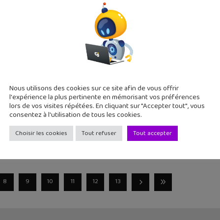
023
erberg vient d’annoncer l’arrivée d’une nouvelle fonctionnalit
er pour accéder à
am Notes : c’est quoi et comment ça marche ?
Nous utilisons des cookies sur ce site afin de vous offrir
3
l'expérience la plus pertinente en mémorisant vos préférences
 de dévoiler dans un communiqué de presse l’arrivée d’une nouve
lors de vos visites répétées. En cliquant sur "Accepter tout", vous
r t’explique ce
consentez à l'utilisation de tous les cookies.
Choisir les cookies
Tout refuser
Tout accepter
8
9
10
11
12
13