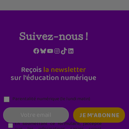
Suivez-nous !
Facebook
Bluesky
YouTube
Instagram
TikTok
LinkedIn
Reçois
la newsletter
sur l'éducation numérique
Parentalité numérique (le lundi matin)
En soumettant ce formulaire, j’accepte
que les informations saisies soient