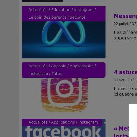
Actualités
/
Éducation
/
Instagram
/
Messeng
Le coin des parents
/
Sécurité
22 juillet 202
Les différ
supervisio
Actualités
/
Android
/
Applications
/
4 astuc
Instagram
/
Tutos
18 avril 2023
Il existe 
ici quatre
Actualités
/
Applications
/
Instagram
« Meta V
Instagr