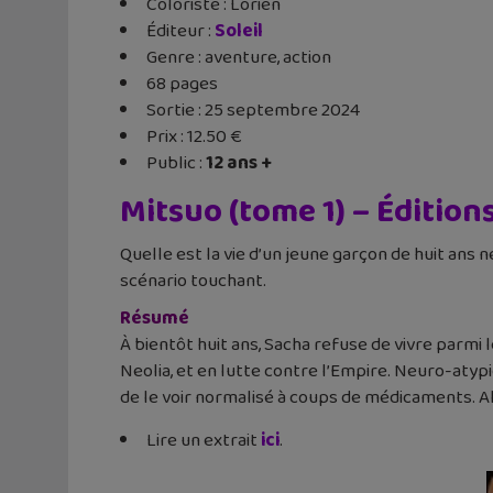
Coloriste : Lorien
Éditeur ‏:
Soleil
Genre : aventure, action
68 pages
Sortie : 25 septembre 2024
Prix : 12.50 €
Public :
12 ans +
Mitsuo (tome 1) – Éditio
Quelle est la vie d’un jeune garçon de huit ans
scénario touchant.
Résumé
À bientôt huit ans, Sacha refuse de vivre parmi l
Neolia, et en lutte contre l’Empire. Neuro-atyp
de le voir normalisé à coups de médicaments. A
Lire un extrait
ici
.