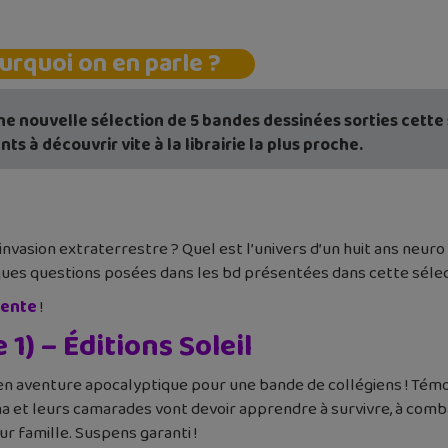
urquoi on en parle ?
une nouvelle sélection de 5 bandes dessinées sorties cette 
nts à découvrir vite à la librairie la plus proche.
vasion extraterrestre ? Quel est l’univers d’un huit ans neur
lques questions posées dans les bd présentées dans cette sélec
dente
!
1) – Éditions Soleil
n aventure apocalyptique pour une bande de collégiens ! Témoi
éna et leurs camarades vont devoir apprendre à survivre, à comba
 famille. Suspens garanti !