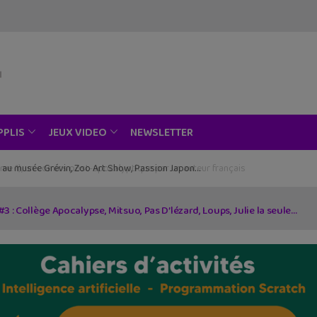
NEWSLETTER
PPLIS
JEUX VIDEO
ce au musée Grévin, Zoo Art Show, Passion Japon…
3 : Collège Apocalypse, Mitsuo, Pas D’lézard, Loups, Julie la seule…