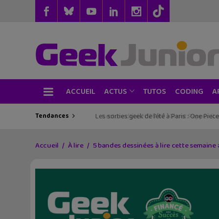
ACCUEIL
TUTOS
CODING
ACTUS
A
Tendances
Les sorties geek de l’été à Paris : One Pie
Accueil
À lire
5 bandes dessinées à lire cette semaine #