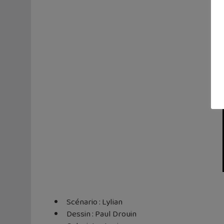
Scénario : Lylian
Dessin : Paul Drouin