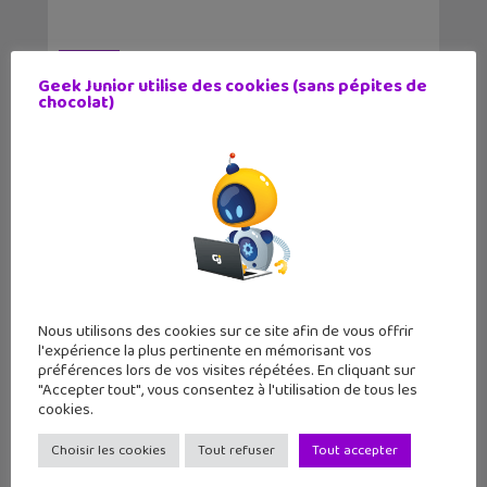
Tags
Geek
Recette
Geek Junior utilise des cookies (sans pépites de
chocolat)
Article précédent
Article suivant
Tiktok met de
Un événement
nouveau en place
spécial pour
la...
attraper...
Auteur
Nous utilisons des cookies sur ce site afin de vous offrir
l'expérience la plus pertinente en mémorisant vos
préférences lors de vos visites répétées. En cliquant sur
"Accepter tout", vous consentez à l'utilisation de tous les
Mariel Balbuena
cookies.
Vallejos
Choisir les cookies
Tout refuser
Tout accepter