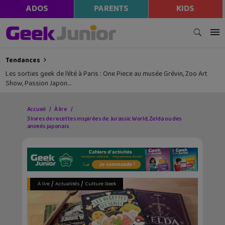
ADOS
PARENTS
KIDS
Tendances
Les sorties geek de l’été à Paris : One Piece au musée Grévin, Zoo Art
Show, Passion Japon…
Accueil
À lire
3 livres de recettes inspirées de Jurassic World, Zelda ou des
animés japonais
/
/
À lire
Actualités
Culture Geek