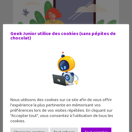
Geek Junior utilise des cookies (sans pépites de
Vocageek #60 : C’est quoi la sobriété
chocolat)
numérique ?...
Nous utilisons des cookies sur ce site afin de vous offrir
l'expérience la plus pertinente en mémorisant vos
préférences lors de vos visites répétées. En cliquant sur
"Accepter tout", vous consentez à l'utilisation de tous les
cookies.
Vocageek #59 IA : C’est quoi un token
?