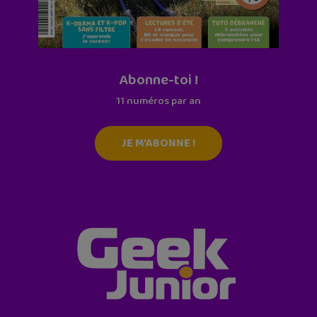
Abonne-toi !
11 numéros par an
JE M'ABONNE !