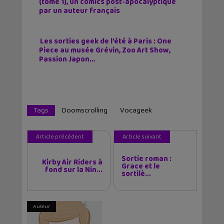
(tome 1), un comics post-apocalyptique
par un auteur français
Les sorties geek de l’été à Paris : One
Piece au musée Grévin, Zoo Art Show,
Passion Japon…
Tags
Doomscrolling
Vocageek
Article précédent
Article suivant
Sortie roman :
Kirby Air Riders à
Grace et le
fond sur la Nin...
sortilè...
Auteur