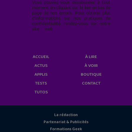
Vous pouvez vous désabonner à tout
moment en cliquant sur le lien en bas de
page de nos emails. Pour obtenir plus
d'informations sur nos pratiques de
confidentialité, rendez-vous sur notre
site web
geekjunior.fr/informations-
cookies/
ACCUEIL
À LIRE
ACTUS
À VOIR
APPLIS
BOUTIQUE
TESTS
CONTACT
TUTOS
La rédaction
Partenariat & Publicités
Formations Geek