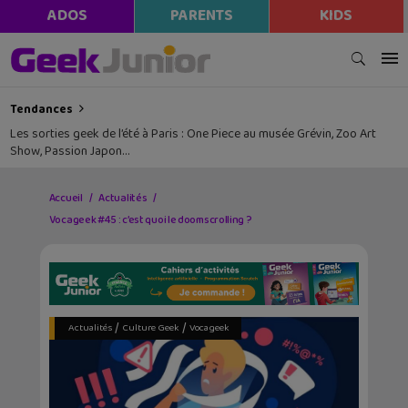
ADOS
PARENTS
KIDS
Tendances
Les sorties geek de l’été à Paris : One Piece au musée Grévin, Zoo Art
Show, Passion Japon…
Accueil
Actualités
Vocageek #45 : c’est quoi le doomscrolling ?
/
/
Actualités
Culture Geek
Vocageek