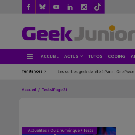
ACCUEIL
TUTOS
CODING
ACTUS
A
Tendances
Les sorties geek de l’été à Paris : One Pie
Accueil
Tests
(Page 3)
Actualités
/
Quiz numérique
/
Tests