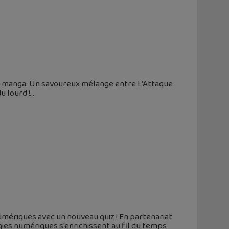
du manga. Un savoureux mélange entre L’Attaque
u lourd !
umériques avec un nouveau quiz ! En partenariat
gies numériques s'enrichissent au fil du temps