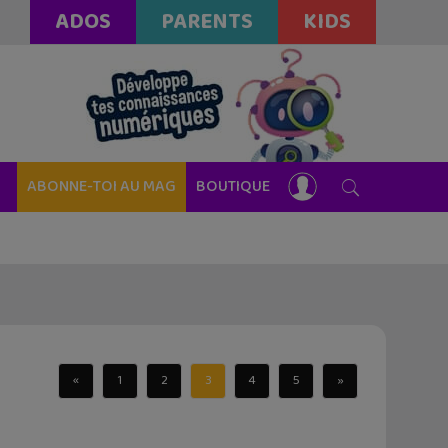
ADOS
PARENTS
KIDS
ABONNE-TOI AU MAG
BOUTIQUE
«
1
2
3
4
5
»