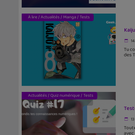
À lire
/
Actualités
/
Manga
/
Tests
Kaij
14
Tu c
des T
Actualités
/
Quiz numérique
/
Tests
Test
13
Toute
avec 