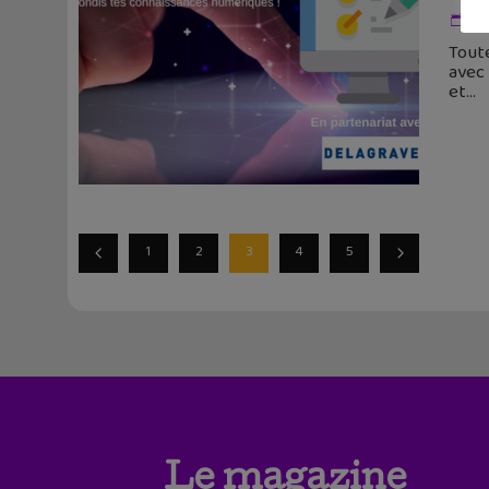
30
Toute
avec 
et
1
2
3
4
5
Le magazine