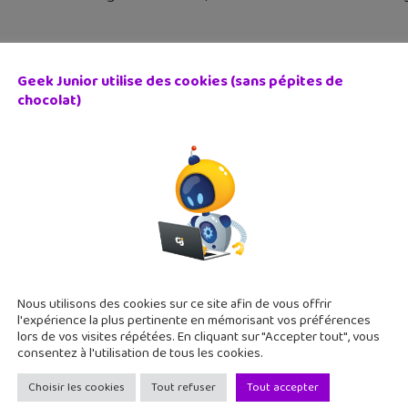
Geek Junior utilise des cookies (sans pépites de
chocolat)
 testé le DLC Pass Circuits Additionnels de Mario Kart De
 mars 2022
uveau DLC Pass circuits additionnels de Mario Kart Deluxe est 
 avis.
Nous utilisons des cookies sur ce site afin de vous offrir
l'expérience la plus pertinente en mémorisant vos préférences
lors de vos visites répétées. En cliquant sur "Accepter tout", vous
consentez à l'utilisation de tous les cookies.
Choisir les cookies
Tout refuser
Tout accepter
e tes connaissances numériques (Quiz) #16