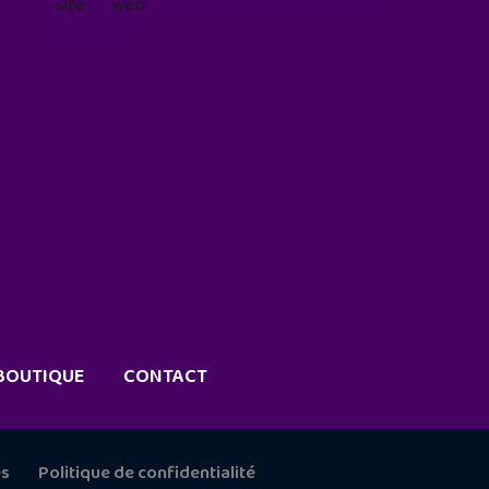
site web
geekjunior.fr/informations-
cookies/
BOUTIQUE
CONTACT
es
Politique de confidentialité