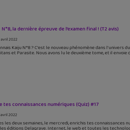
u N°8, la dernière épreuve de l’examen final ! (T2 avis)
 avril 2022
onnais Kaiju N°8 ? C’est le nouveau phénomène dans l’univers 
itans et Parasite. Nous avons lu le deuxième tome, et il envoie d
e tes connaissances numériques (Quiz) #17
 avril 2022
s les deux semaines, le mercredi, enrichis tes connaissances n
les éditions Delagrave. Internet, le web et toutes les technolo