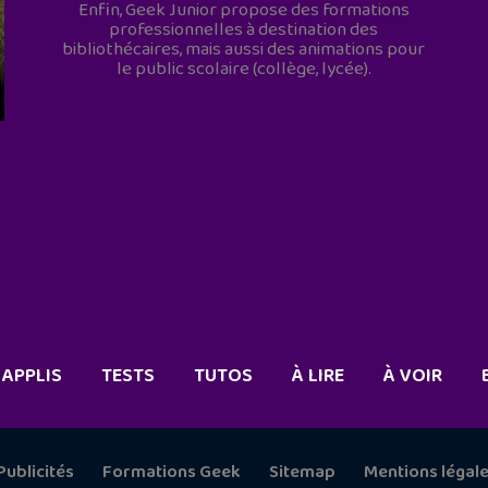
Enfin, Geek Junior propose des formations
professionnelles à destination des
bibliothécaires, mais aussi des animations pour
le public scolaire (collège, lycée).
APPLIS
TESTS
TUTOS
À LIRE
À VOIR
Publicités
Formations Geek
Sitemap
Mentions légal