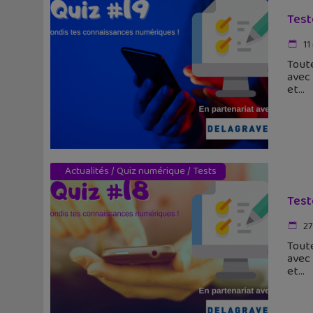
Test
11
Toute
avec 
et
Actualités
/
Quiz numérique
/
Tests
Test
27
Toute
avec 
et