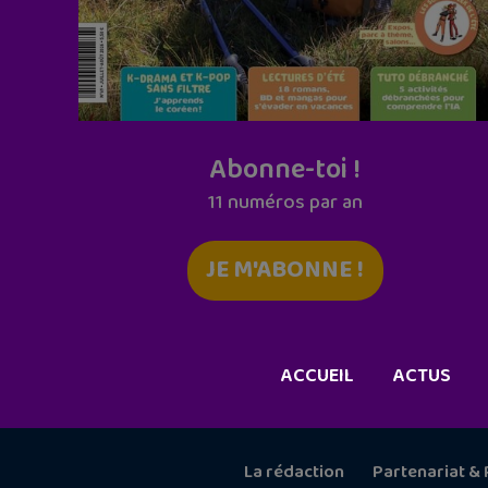
Abonne-toi !
11 numéros par an
JE M'ABONNE !
ACCUEIL
ACTUS
La rédaction
Partenariat & 