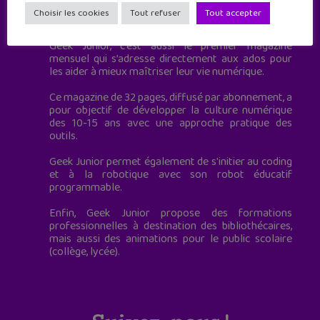
Geek Junior est le premier site de culture numérique
Choisir les cookies
Tout refuser
Tout accepter
à destination des adolescents.
Geek Junior, c’est aussi le premier magazine
mensuel qui s’adresse directement aux ados pour
les aider à mieux maîtriser leur vie numérique.
Ce magazine de 32 pages, diffusé par abonnement, a
pour objectif de développer la culture numérique
des 10-15 ans avec une approche pratique des
outils.
Geek Junior permet également de s'initier au coding
et à la robotique avec son robot éducatif
programmable.
Enfin, Geek Junior propose des formations
professionnelles à destination des bibliothécaires,
mais aussi des animations pour le public scolaire
(collège, lycée).