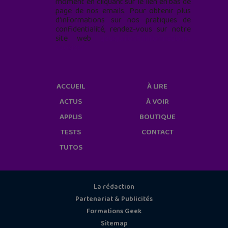
moment en cliquant sur le lien en bas de
page de nos emails. Pour obtenir plus
d'informations sur nos pratiques de
confidentialité, rendez-vous sur notre
site web
geekjunior.fr/informations-
cookies/
ACCUEIL
À LIRE
ACTUS
À VOIR
APPLIS
BOUTIQUE
TESTS
CONTACT
TUTOS
La rédaction
Partenariat & Publicités
Formations Geek
Sitemap