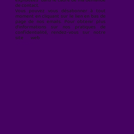
exploitées* dans le cadre de ma demande
de contact.
Vous pouvez vous désabonner à tout
moment en cliquant sur le lien en bas de
page de nos emails. Pour obtenir plus
d'informations sur nos pratiques de
confidentialité, rendez-vous sur notre
site web
geekjunior.fr/informations-
cookies/