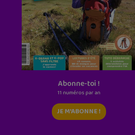
Abonne-toi !
11 numéros par an
JE M'ABONNE !