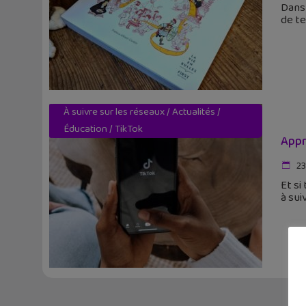
Dans 
de te
À suivre sur les réseaux
/
Actualités
/
Éducation
/
TikTok
Appr
23
Et si
à sui