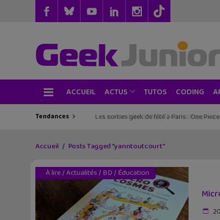
ACCUEIL
TUTOS
CODING
ACTUS
A
Tendances
Les sorties geek de l’été à Paris : One Pie
Accueil
Posts Tagged "yanntoutcourt"
À lire
/
Actualités
/
BD
/
Éducation
Micr
20