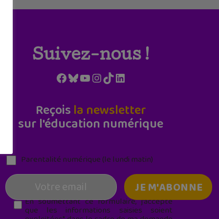
Suivez-nous !
Facebook
Bluesky
YouTube
Instagram
TikTok
LinkedIn
Reçois
la newsletter
sur l'éducation numérique
Parentalité numérique (le lundi matin)
En soumettant ce formulaire, j’accepte
que les informations saisies soient