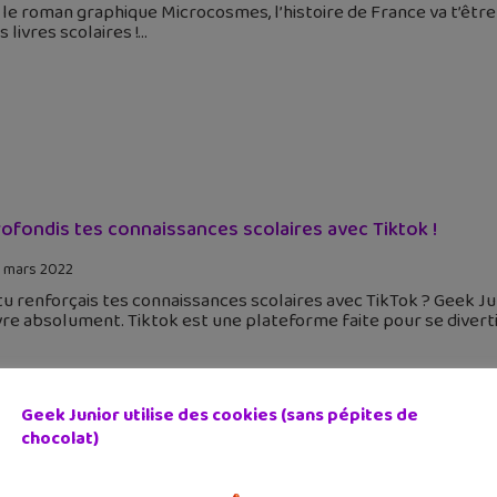
le roman graphique Microcosmes, l’histoire de France va t’être 
s livres scolaires !
ofondis tes connaissances scolaires avec Tiktok !
 mars 2022
 tu renforçais tes connaissances scolaires avec TikTok ? Geek 
vre absolument. Tiktok est une plateforme faite pour se divert
Geek Junior utilise des cookies (sans pépites de
chocolat)