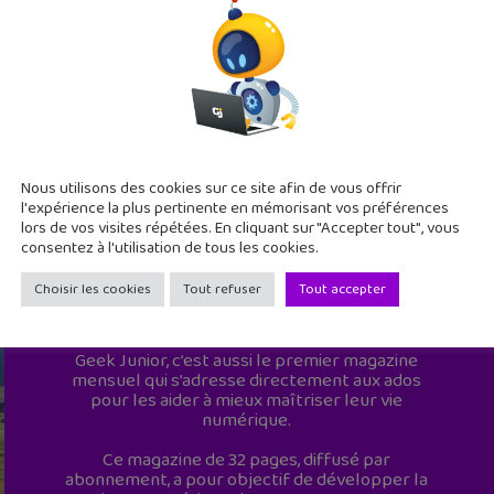
Nous utilisons des cookies sur ce site afin de vous offrir
l'expérience la plus pertinente en mémorisant vos préférences
lors de vos visites répétées. En cliquant sur "Accepter tout", vous
consentez à l'utilisation de tous les cookies.
Choisir les cookies
Tout refuser
Tout accepter
Geek Junior est le premier site de culture
numérique à destination des adolescents.
Geek Junior, c’est aussi le premier magazine
mensuel qui s’adresse directement aux ados
pour les aider à mieux maîtriser leur vie
numérique.
Ce magazine de 32 pages, diffusé par
abonnement, a pour objectif de développer la