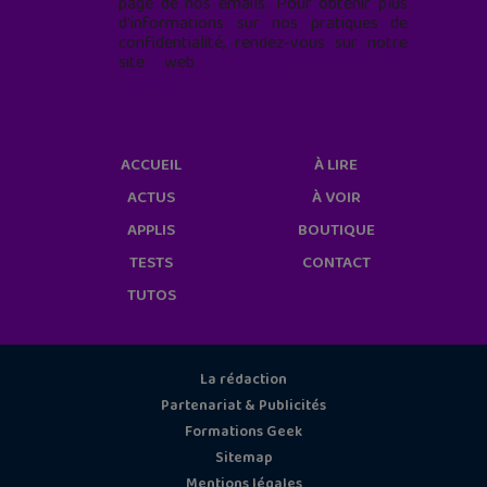
page de nos emails. Pour obtenir plus
d'informations sur nos pratiques de
confidentialité, rendez-vous sur notre
site web
geekjunior.fr/informations-
cookies/
ACCUEIL
À LIRE
ACTUS
À VOIR
APPLIS
BOUTIQUE
TESTS
CONTACT
TUTOS
La rédaction
Partenariat & Publicités
Formations Geek
Sitemap
Mentions légales