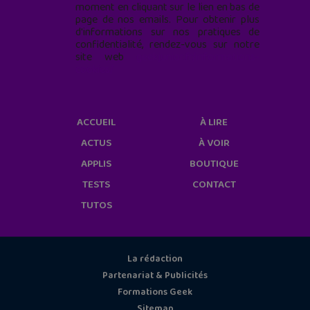
moment en cliquant sur le lien en bas de
page de nos emails. Pour obtenir plus
d'informations sur nos pratiques de
confidentialité, rendez-vous sur notre
site web
geekjunior.fr/informations-
cookies/
ACCUEIL
À LIRE
ACTUS
À VOIR
APPLIS
BOUTIQUE
TESTS
CONTACT
TUTOS
La rédaction
Partenariat & Publicités
Formations Geek
Sitemap