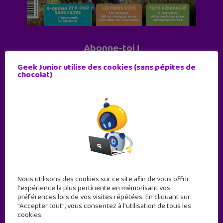
Abonne-toi !
11 numéros par an
Geek Junior utilise des cookies (sans pépites de
chocolat)
JE M'ABONNE !
Nous utilisons des cookies sur ce site afin de vous offrir
l'expérience la plus pertinente en mémorisant vos
préférences lors de vos visites répétées. En cliquant sur
"Accepter tout", vous consentez à l'utilisation de tous les
cookies.