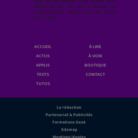
page de nos emails. Pour obtenir plus
d'informations sur nos pratiques de
confidentialité, rendez-vous sur notre
site web
geekjunior.fr/informations-
cookies/
ACCUEIL
À LIRE
ACTUS
À VOIR
APPLIS
BOUTIQUE
TESTS
CONTACT
TUTOS
La rédaction
Partenariat & Publicités
Formations Geek
Sitemap
Mentions légales