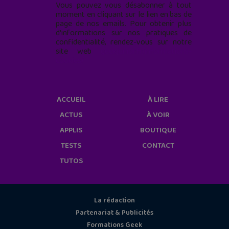
Vous pouvez vous désabonner à tout
moment en cliquant sur le lien en bas de
page de nos emails. Pour obtenir plus
d'informations sur nos pratiques de
confidentialité, rendez-vous sur notre
site web
geekjunior.fr/informations-
cookies/
ACCUEIL
À LIRE
ACTUS
À VOIR
APPLIS
BOUTIQUE
TESTS
CONTACT
TUTOS
La rédaction
Partenariat & Publicités
Formations Geek